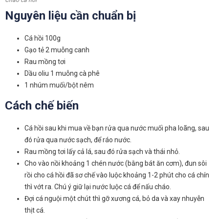
Nguyên liệu cần chuẩn bị
Cá hồi 100g
Gạo tẻ 2 muỗng canh
Rau mồng tơi
Dầu oliu 1 muỗng cà phê
1 nhúm muối/bột nêm
Cách chế biến
Cá hồi sau khi mua về bạn rửa qua nước muối pha loãng, sau
đó rửa qua nước sạch, để ráo nước.
Rau mồng tơi lấy cả lá, sau đó rửa sạch và thái nhỏ.
Cho vào nồi khoảng 1 chén nước (bằng bát ăn cơm), đun sôi
rồi cho cá hồi đã sơ chế vào luộc khoảng 1-2 phút cho cá chín
thì vớt ra. Chú ý giữ lại nước luộc cá để nấu cháo.
Đợi cá nguội một chút thì gỡ xương cá, bỏ da và xay nhuyễn
thịt cá.