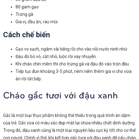
80 gam gạo
Trứng gà
Gia vị, dầu ăn, rau mùi
Cách chế biến
Gạo vo sạch, ngâm vài tiếng rồi cho vào nồi nước ninh nhừ.
Đậu đỏ bỏ vỏ, cắt nhỏ, luộc rồi xay nhuyễn.
Khi cháo chín mềm thì cho trứng gà và đậu đỏ vào trộn đều.
Tiếp tục đun khoảng 3-5 phút, nêm nếm thêm gia vị cho vừa
ăn rồi tắt bếp.
Cháo gấc tươi với đậu xanh
Gấc là một loại thực phẩm không thể thiếu trong quá trình ăn dặm
của trẻ. Gấc vừa có màu sắc đẹp mắt lại chứa nhiều chất dinh dưỡng.
Trong đó, đậu xanh cũng là một loại nguyên liệu cực kỳ tốt cho cơ thể
con người. Chính vì thế, khi kết hợp gấc tươi với đậu xanh để nấu cháo