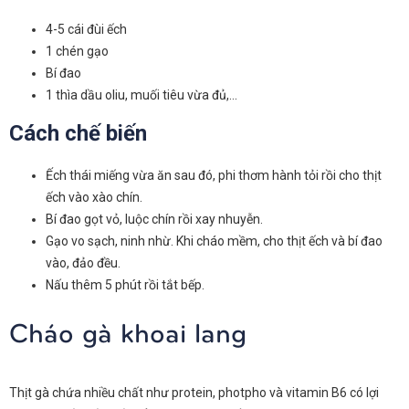
4-5 cái đùi ếch
1 chén gạo
Bí đao
1 thìa dầu oliu, muối tiêu vừa đủ,…
Cách chế biến
Ếch thái miếng vừa ăn sau đó, phi thơm hành tỏi rồi cho thịt
ếch vào xào chín.
Bí đao gọt vỏ, luộc chín rồi xay nhuyễn.
Gạo vo sạch, ninh nhừ. Khi cháo mềm, cho thịt ếch và bí đao
vào, đảo đều.
Nấu thêm 5 phút rồi tắt bếp.
Cháo gà khoai lang
Thịt gà chứa nhiều chất như protein, photpho và vitamin B6 có lợi