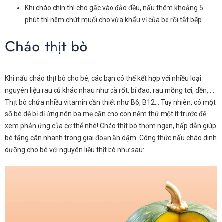
Khi cháo chín thì cho gấc vào đảo đều, nấu thêm khoảng 5
phút thì nêm chút muối cho vừa khẩu vị của bé rồi tắt bếp.
Cháo thịt bò
Khi nấu cháo thịt bò cho bé, các bạn có thể kết hợp với nhiều loại
nguyên liệu rau củ khác nhau như cà rốt, bí đao, rau mồng tơi, dền,….
Thịt bò chứa nhiều vitamin cần thiết như B6, B12,.. Tuy nhiên, có một
số bé dễ bị dị ứng nên ba mẹ cần cho con nếm thử một ít trước để
xem phản ứng của cơ thể nhé! Cháo thịt bò thơm ngon, hấp dẫn giúp
bé tăng cân nhanh trong giai đoạn ăn dặm. Công thức nấu cháo dinh
dưỡng cho bé với nguyên liệu thịt bò như sau: