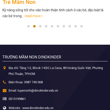
Trẻ Mầm Non
Kỹ năng sống tốt cho việc hoàn thiện tính cách ở các bé, đặc biệt là
các bé trong...
read more
TRƯỜNG MẦM NON DINOKINDER
Địa chỉ:
Tầng 1-2, Block 1 KDC La Casa, 89 Hoàng Quốc Việt, Phường
Phú Thuận, TP.HCM
Điện thoại:
0987 740 068
Email:
tuyensinh@dinokinder.edu.vn
0315199861
Website : www.dinokinder.edu.vn