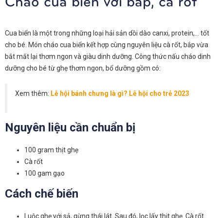
Cháo cua biển với bắp, cà rốt
Cua biển là một trong những loại hải sản dồi dào canxi, protein,… tốt
cho bé. Món cháo cua biển kết hợp cùng nguyên liệu cà rốt, bắp vừa
bắt mắt lại thơm ngon và giàu dinh dưỡng. Công thức nấu cháo dinh
dưỡng cho bé từ ghẹ thơm ngon, bổ dưỡng gồm có:
Xem thêm:
Lễ hội bánh chưng là gì? Lễ hội cho trẻ 2023
Nguyên liệu cần chuẩn bị
100 gram thịt ghẹ
Cà rốt
100 gam gạo
Cách chế biến
Luộc ghẹ với sả, gừng thái lát. Sau đó, lọc lấy thịt ghẹ. Cà rốt