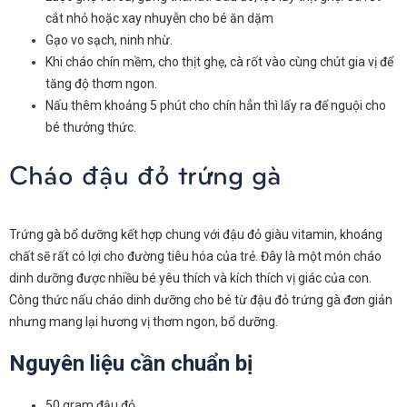
cắt nhỏ hoặc xay nhuyễn cho bé ăn dặm
Gạo vo sạch, ninh nhừ.
Khi cháo chín mềm, cho thịt ghẹ, cà rốt vào cùng chút gia vị để
tăng độ thơm ngon.
Nấu thêm khoảng 5 phút cho chín hẳn thì lấy ra để nguội cho
bé thưởng thức.
Cháo đậu đỏ trứng gà
Trứng gà bổ dưỡng kết hợp chung với đậu đỏ giàu vitamin, khoáng
chất sẽ rất có lợi cho đường tiêu hóa của trẻ. Đây là một món cháo
dinh dưỡng được nhiều bé yêu thích và kích thích vị giác của con.
Công thức nấu cháo dinh dưỡng cho bé từ đậu đỏ trứng gà đơn giản
nhưng mang lại hương vị thơm ngon, bổ dưỡng.
Nguyên liệu cần chuẩn bị
50 gram đậu đỏ