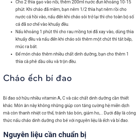
Cho 2 thìa gạo vào nồi, thêm 200ml nước đun khoảng 10-15
phút. Khi cháo đã mềm, bạn nêm 1/2 thìa hạt nêm rồi cho
nước cá hồi vào, nấu đến khi cháo sôi trở lại thì cho toàn bộ số
cá đã sơ chế vào khuấy đều.
Nấu khoảng 1 phút thì cho rau mồng tơi đã xay vào, dùng thìa
khuấy đều và nấu đến khi cháo sôi thêm một chút thì tắt bếp,
múc ra bát.
Để món cháo thêm nhiều chất dinh dưỡng, bạn cho thêm 1
thìa cà phê dầu oliu và trộn đều.
Cháo ếch bí đao
Bí đao sở hữu nhiều vitamin A, C và các chất dinh dưỡng cần thiết
khác. Món ăn này không những giúp con tăng cường hệ miễn dịch
mà còn thanh nhiệt cơ thể, tránh táo bón, giảm ho,… Dưới đây là công
thức nấu cháo dinh dưỡng cho bé với nguyên liệu là ếch và bí đao.
Nguyên liệu cần chuẩn bị