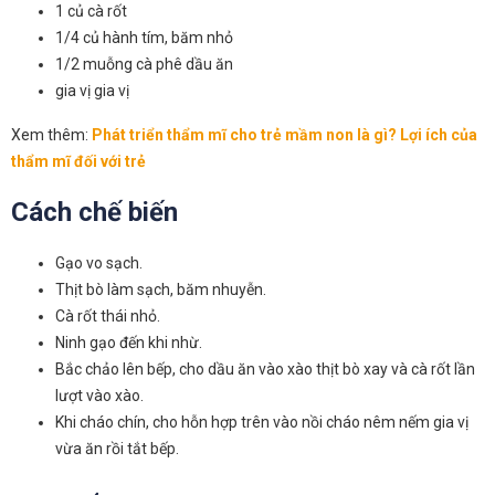
1 củ cà rốt
1/4 củ hành tím, băm nhỏ
1/2 muỗng cà phê dầu ăn
gia vị gia vị
Xem thêm:
Phát triển thẩm mĩ cho trẻ mầm non là gì? Lợi ích của
thẩm mĩ đối với trẻ
Cách chế biến
Gạo vo sạch.
Thịt bò làm sạch, băm nhuyễn.
Cà rốt thái nhỏ.
Ninh gạo đến khi nhừ.
Bắc chảo lên bếp, cho dầu ăn vào xào thịt bò xay và cà rốt lần
lượt vào xào.
Khi cháo chín, cho hỗn hợp trên vào nồi cháo nêm nếm gia vị
vừa ăn rồi tắt bếp.