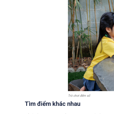
Trò chơi đếm số
Tìm điểm khác nhau