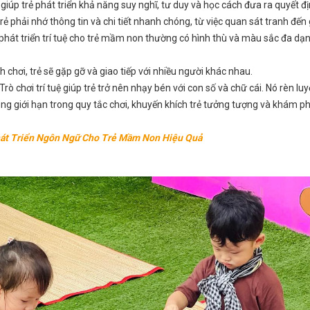
 giúp trẻ phát triển khả năng suy nghĩ, tư duy và học cách đưa ra quyết 
rẻ phải nhớ thông tin và chi tiết nhanh chóng, từ việc quan sát tranh đến 
 phát triển trí tuệ cho trẻ mầm non
thường có hình thù và màu sắc đa dạng
h chơi, trẻ sẽ gặp gỡ và giao tiếp với nhiều người khác nhau.
ò chơi trí tuệ giúp trẻ trở nên nhạy bén với con số và chữ cái. Nó rèn lu
ng giới hạn trong quy tắc chơi, khuyến khích trẻ tưởng tượng và khám p
t Triển Ngôn Ngữ Cho Trẻ Mầm Non Hiệu Quả