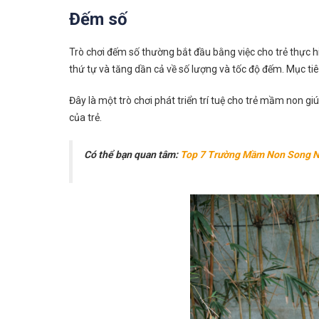
Đếm số
Trò chơi đếm số thường bắt đầu bằng việc cho trẻ thực h
thứ tự và tăng dần cả về số lượng và tốc độ đếm. Mục tiêu
Đây là một
trò chơi phát triển trí tuệ cho trẻ mầm non
giú
của trẻ.
Có thể bạn quan tâm:
Top 7 Trường Mầm Non Song N