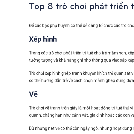
Top 8 trò chơi phát triển
Để các bậc phụ huynh có thể dễ dàng tổ chức các trò chơi t
Xếp hình
Trong các
trò chơi phát triển trí tuệ cho trẻ mầm non
, xế
tưởng tượng và khả năng ghi nhớ thông qua việc sắp xếp
Trò chơi xếp hình ghép tranh khuyến khích trẻ quan sát
có thể hướng dẫn trẻ về cách chọn mảnh ghép đúng dựa tr
Vẽ
Trò chơi vẽ tranh trên giấy là một hoạt động trí tuệ th
quanh, chẳng hạn như cảnh vật, gia đình hoặc các con vậ
Dù những nét vẽ có thể còn ngây ngô, nhưng hoạt động nà