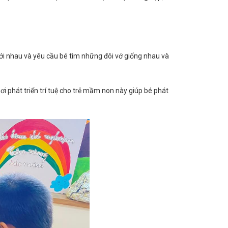
với nhau và yêu cầu bé tìm những đôi vớ giống nhau và
ơi phát triển trí tuệ cho trẻ mầm non
này giúp bé phát