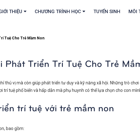
GIỚI THIỆU
CHƯƠNG TRÌNH HỌC
TUYỂN SINH
MÔI 
 Trí Tuệ Cho Trẻ Mầm Non
 Phát Triển Trí Tuệ Cho Trẻ Mầ
hỉ thú vị mà còn giúp phát triển tư duy và kỹ năng xã hội. Những trò chơ
 trí tuệ phổ biến và hấp dẫn mà phụ huynh có thể lựa chọn cho con mình
triển trí tuệ với trẻ mầm non
non, bao gồm: