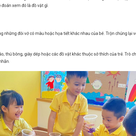
 đoán xem đó là đồ vật gì.
dụng những đôi vớ có màu hoặc họa tiết khác nhau của bé. Trộn chúng lại 
o, thú bông, giày dép hoặc các đồ vật khác thuộc sở thích của trẻ.
Trò ch
 nhẫn.