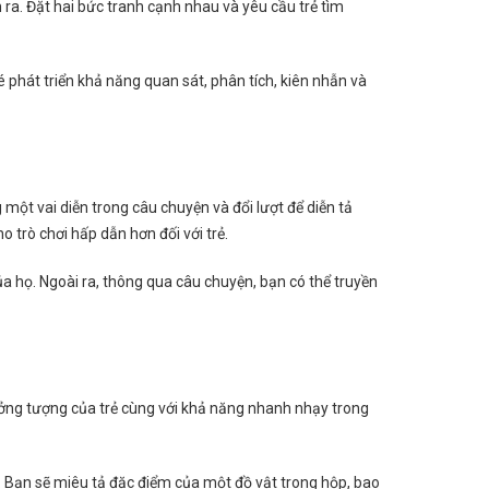
 ra. Đặt hai bức tranh cạnh nhau và yêu cầu trẻ tìm
bé phát triển khả năng quan sát, phân tích, kiên nhẫn và
một vai diễn trong câu chuyện và đổi lượt để diễn tả
 trò chơi hấp dẫn hơn đối với trẻ.
ủa họ. Ngoài ra, thông qua câu chuyện, bạn có thể truyền
tưởng tượng của trẻ cùng với khả năng nhanh nhạy trong
. Bạn sẽ miêu tả đặc điểm của một đồ vật trong hộp, bao