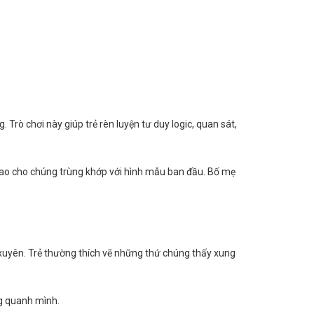
. Trò chơi này giúp trẻ rèn luyện tư duy logic, quan sát,
 sao cho chúng trùng khớp với hình mẫu ban đầu. Bố mẹ
 xuyên. Trẻ thường thích vẽ những thứ chúng thấy xung
ng quanh mình.