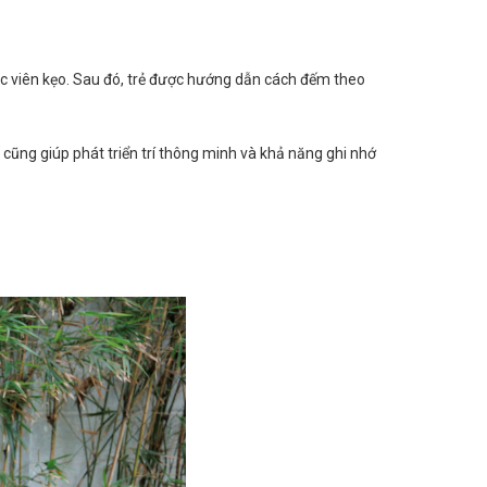
ặc viên kẹo. Sau đó, trẻ được hướng dẫn cách đếm theo
 cũng giúp phát triển trí thông minh và khả năng ghi nhớ