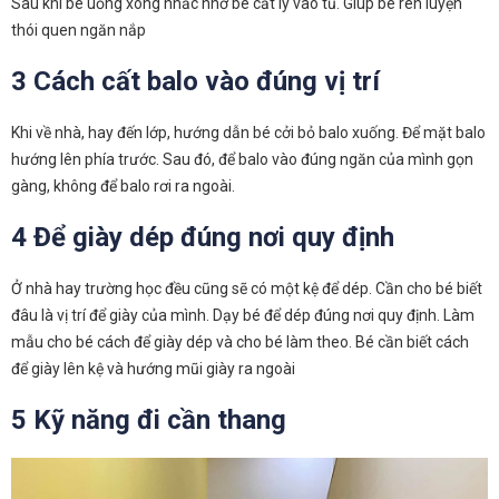
Sau khi bé uống xong nhắc nhở bé cất ly vào tủ. Giúp bé rèn luyện
thói quen ngăn nắp
3 Cách cất balo vào đúng vị trí
Khi về nhà, hay đến lớp, hướng dẫn bé cởi bỏ balo xuống. Để mặt balo
hướng lên phía trước. Sau đó, để balo vào đúng ngăn của mình gọn
gàng, không để balo rơi ra ngoài.
4 Để giày dép đúng nơi quy định
Ở nhà hay trường học đều cũng sẽ có một kệ để dép. Cần cho bé biết
đâu là vị trí để giày của mình. Dạy bé để dép đúng nơi quy định. Làm
mẫu cho bé cách để giày dép và cho bé làm theo. Bé cần biết cách
để giày lên kệ và hướng mũi giày ra ngoài
5 Kỹ năng đi cần thang