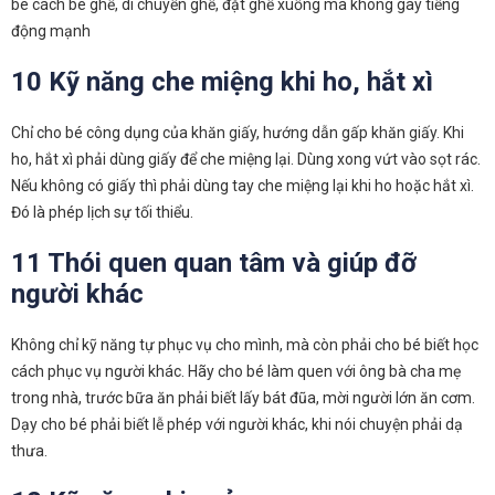
bé cách bê ghế, di chuyển ghế, đặt ghế xuống mà không gây tiếng
động mạnh
10 Kỹ năng che miệng khi ho, hắt xì
Chỉ cho bé công dụng của khăn giấy, hướng dẫn gấp khăn giấy. Khi
ho, hắt xì phải dùng giấy để che miệng lại. Dùng xong vứt vào sọt rác.
Nếu không có giấy thì phải dùng tay che miệng lại khi ho hoặc hắt xì.
Đó là phép lịch sự tối thiểu.
11 Thói quen quan tâm và giúp đỡ
người khác
Không chỉ kỹ năng tự phục vụ cho mình, mà còn phải cho bé biết học
cách phục vụ người khác. Hãy cho bé làm quen với ông bà cha mẹ
trong nhà, trước bữa ăn phải biết lấy bát đũa, mời người lớn ăn cơm.
Dạy cho bé phải biết lễ phép với người khác, khi nói chuyện phải dạ
thưa.