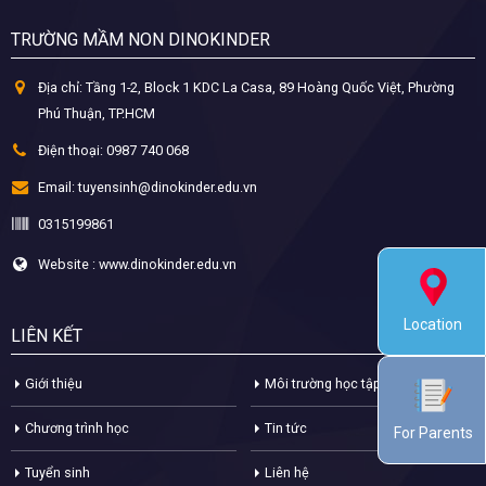
TRƯỜNG MẦM NON DINOKINDER
Địa chỉ:
Tầng 1-2, Block 1 KDC La Casa, 89 Hoàng Quốc Việt, Phường
Phú Thuận, TP.HCM
Điện thoại:
0987 740 068
Email:
tuyensinh@dinokinder.edu.vn
0315199861
Website : www.dinokinder.edu.vn
Location
LIÊN KẾT
Giới thiệu
Môi trường học tập
Chương trình học
Tin tức
For Parents
Tuyển sinh
Liên hệ