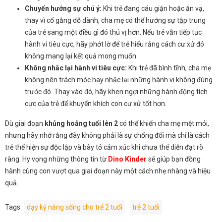
Chuyển hướng sự chú ý:
Khi trẻ đang cáu giận hoặc ăn vạ,
thay vì cố gắng dỗ dành, cha mẹ có thể hướng sự tập trung
của trẻ sang một điều gì đó thú vị hơn. Nếu trẻ vẫn tiếp tục
hành vi tiêu cực, hãy phớt lờ để trẻ hiểu rằng cách cư xử đó
không mang lại kết quả mong muốn.
Không nhắc lại hành vi tiêu cực:
Khi trẻ đã bình tĩnh, cha mẹ
không nên trách móc hay nhắc lại những hành vi không đúng
trước đó. Thay vào đó, hãy khen ngợi những hành động tích
cực của trẻ để khuyến khích con cư xử tốt hơn.
Dù giai đoạn
khủng hoảng tuổi lên 2
có thể khiến cha mẹ mệt mỏi,
nhưng hãy nhớ rằng đây không phải là sự chống đối mà chỉ là cách
trẻ thể hiện sự độc lập và bày tỏ cảm xúc khi chưa thể diễn đạt rõ
ràng. Hy vọng những thông tin từ
Dino Kinder
sẽ giúp bạn đồng
hành cùng con vượt qua giai đoạn này một cách nhẹ nhàng và hiệu
quả.
Tags:
dạy kỹ năng sống cho trẻ 2 tuổi
trẻ 2 tuổi