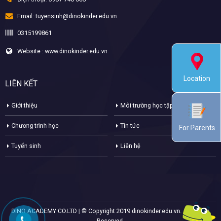
Email:
tuyensinh@dinokinder.edu.vn
0315199861
Website : www.dinokinder.edu.vn
Location
LIÊN KẾT
Giới thiệu
Môi trường học tập
Chương trình học
Tin tức
For Parents
Tuyển sinh
Liên hệ
DINO ACADEMY CO.LTD | © Copyright 2019 dinokinder.edu.vn. All Rights
Reserved.