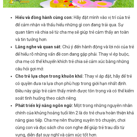
Hiểu và đồng hành cùng con:
Hãy đặt mình vào vị trí của trẻ
để cảm nhận và thấu hiểu những gì con đang trải qua. Sự
quan tâm và chia sẻ từ cha mẹ sẽ giúp trẻ cảm thấy an toàn
và tin tưởng hơn.
Lắng nghe và quan sát:
Chú ý đến hành động và lời nói của trẻ
để hiểu rõ những vấn đề con đang gặp phải. Thay vì ép buộc,
cha mẹ có thể khuyến khích trẻ chia sẻ cảm xúc bằng những
câu hỏi gợi mở.
Cho trẻ lựa chọn trong khuôn khổ:
Thay vì áp đặt, hãy để trẻ
có quyền đưa ra lựa chọn phù hợp trong giới hạn nhất định.
Điều này giúp trẻ cảm thấy mình được tôn trọng và có thể kiểm
soát tình huống theo cách riêng.
Phát triển kỹ năng ngôn ngữ:
Một trong những nguyên nhân
chính của khủng hoảng tuổi lên 2 là do trẻ chưa hoàn thiện khả
năng giao tiếp. Cha mẹ nên thường xuyên trò chuyện, chơi
cùng con và đọc sách cho con nghe để giúp trẻ trau dồi từ
vựng, diễn đạt suy nghĩ và cảm xúc tốt hơn.