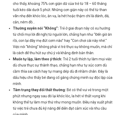
cho thấy, khoảng 75% cơn giận dữ của trẻ từ 18 – 60 tháng
tuổi kéo dài dưới 5 phút. Những cơn giận này có thể từ than
vãn nhẹ đến khóc lóc, ăn vạ, la hét hoặc thậm chí là đánh, đá,
cắn, ném đồ…
Thường xuyên nói “Không”:
Trẻ ở giai đoạn này có xu hướng
từ chối mọi lời đề nghị từ người lớn, chẳng hạn như “Đến giờ ăn
rồi, con lại đây mẹ đút cơm nào” hay “Con chơi cái này nhé.”
Việc nói “không” không phải vì trẻ thực sự không muốn, mà chỉ
là cách để thu hút sự chú ý và khẳng định bản thân.
Muốn tự lập, làm theo ý thích:
Trẻ 2 tuổi thích tự làm mọi việc
dù chưa thực sự thành thạo, chẳng hạn như tự xúc cơm dù
cầm thìa sai cách hay tự mang dép dù đi nhầm chân. Đây là
dấu hiệu cho thấy bé đang cố gắng chứng minh sự độc lập của
mình.
Tâm trạng thay đổi thất thường:
Bé có thể vui vẻ trong một
phút nhưng ngay sau đó lại khóc lóc, la hét vì thất vọng khi
không thể tự làm mọi thứ như mong muốn. Điều này xuất phát
từ việc trẻ chưa đủ kỹ năng để diễn đạt cảm xúc và nhu cầu
của mình.