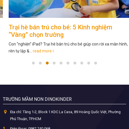
Trại hè bán trú cho bé: 5 Kinh nghiệm
“Vàng” chọn trường
Con “nghiện” iPad? Trại hè bán trú cho bé giúp con rời xa màn hình,
rèn tự lập &...
read more
TRƯỜNG MẦM NON DINOKINDER
Địa chỉ:
Tầng 1-2, Block 1 KDC La Casa, 89 Hoàng Quốc Việt, Phường
Phú Thuận, TP.HCM
Điện thoại:
0987 740 068