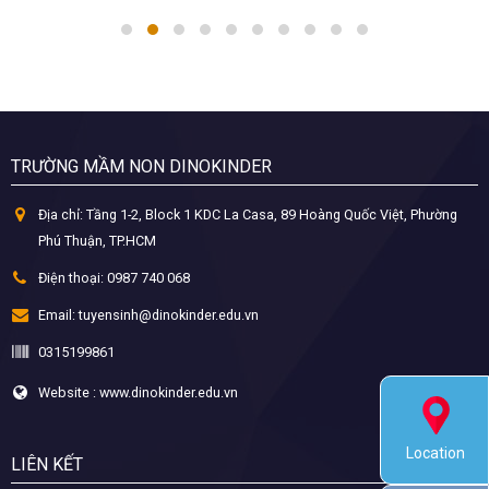
TRƯỜNG MẦM NON DINOKINDER
Địa chỉ:
Tầng 1-2, Block 1 KDC La Casa, 89 Hoàng Quốc Việt, Phường
Phú Thuận, TP.HCM
Điện thoại:
0987 740 068
Email:
tuyensinh@dinokinder.edu.vn
0315199861
Website : www.dinokinder.edu.vn
Location
LIÊN KẾT