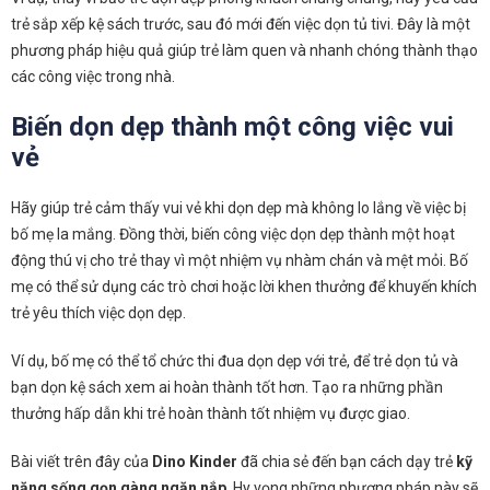
trẻ sắp xếp kệ sách trước, sau đó mới đến việc dọn tủ tivi. Đây là một
phương pháp hiệu quả giúp trẻ làm quen và nhanh chóng thành thạo
các công việc trong nhà.
Biến dọn dẹp thành một công việc vui
vẻ
Hãy giúp trẻ cảm thấy vui vẻ khi dọn dẹp mà không lo lắng về việc bị
bố mẹ la mắng. Đồng thời, biến công việc dọn dẹp thành một hoạt
động thú vị cho trẻ thay vì một nhiệm vụ nhàm chán và mệt mỏi. Bố
mẹ có thể sử dụng các trò chơi hoặc lời khen thưởng để khuyến khích
trẻ yêu thích việc dọn dẹp.
Ví dụ, bố mẹ có thể tổ chức thi đua dọn dẹp với trẻ, để trẻ dọn tủ và
bạn dọn kệ sách xem ai hoàn thành tốt hơn. Tạo ra những phần
thưởng hấp dẫn khi trẻ hoàn thành tốt nhiệm vụ được giao.
Bài viết trên đây của
Dino Kinder
đã chia sẻ đến bạn cách dạy trẻ
kỹ
năng sống gọn gàng ngăn nắp
. Hy vọng những phương pháp này sẽ