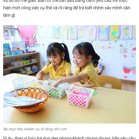
vụ do bố mẹ giao. Bạn có thể bắt đầu bằng cách yêu cầu trẻ thực
hiện một công việc cụ thể và rõ ràng để trẻ biết chính xác mình cần
làm gì.
Ra mục tiêu nhiệm vụ rõ ràng cho con
Ví dụ, thay vì bảo trẻ dọn dẹp phòng khách chung chung, hãy yêu cầu