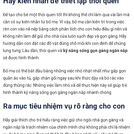
Hãy kiên nhẫn để thiết lập thói quen
Để tạo cho bé một thói quen tốt thì không thể chỉ làm qua vài lần mà
cần có sự kiên nhẫn từ bố mẹ. Vì vậy, bố mẹ cần kiên trì trong việc
rèn con vào nề nếp bằng cách phân tích cho con hiểu điều gì nên và
không nên làm để giữ cho nhà cửa luôn sạch đẹp và gọn gàng. Hãy
hướng dẫn con đặt các đồ vật đúng chỗ mỗi khi con định để chúng
lung tung. Lâu dần, thói quen và
kỹ năng sống gọn gàng ngăn nắp
sẽ được hình thành.
Bố mẹ có thể bắt đầu bằng những việc nhỏ nhặt nhất như gấp gọn
quần áo vào tủ, gấp chăn gối ngay sau khi thức dậy và bỏ rác vào
đúng thùng rác. Những việc làm nhỏ và dễ thực hiện này sẽ giúp trẻ
hình thành kỹ năng sống gọn gàng ngăn nắp nhanh chóng.
Ra mục tiêu nhiệm vụ rõ ràng cho con
Hãy giải thích cho trẻ hiểu rằng việc giữ cho ngôi nhà gọn gàng và
ngăn nắp là trách nhiệm của chính mình chứ không phải chỉ là nhiệm