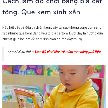
Cách làm đồ chơi bằng bìa cát
tông: Que kem xinh xắn
Hầu hết các bé đều thích ăn kem, vậy tại sao không cùng con sáng
tạo những que kem đáng yêu từ bìa carton? Dưới đây là hướng dẫn
chi tiết giúp bé làm đồ chơi đơn giản nhưng đầy thú vị.
>>>>>/ Xem thêm:
Làm đồ chơi cho trẻ mầm non bằng phế liệu