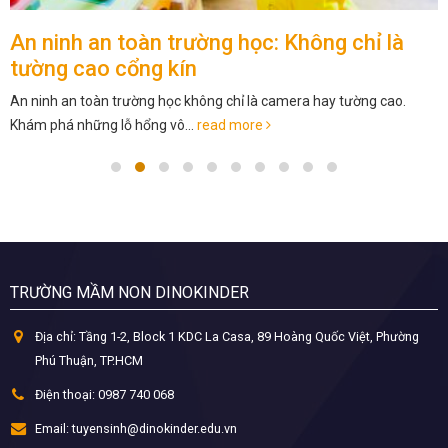
An ninh an toàn trường học: Không chỉ là
tường cao cổng kín
An ninh an toàn trường học không chỉ là camera hay tường cao.
Khám phá những lỗ hổng vô...
read more
TRƯỜNG MẦM NON DINOKINDER
Địa chỉ:
Tầng 1-2, Block 1 KDC La Casa, 89 Hoàng Quốc Việt, Phường
Phú Thuận, TP.HCM
Điện thoại:
0987 740 068
Email:
tuyensinh@dinokinder.edu.vn