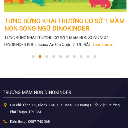
TƯNG BỪNG KHAI TRƯƠNG CƠ SỞ 1 MẦM
NON SONG NGỮ DINOKINDER
TƯNG BỪNG KHAI TRƯƠNG CƠ SỞ 1 MẦM NON SONG NGỮ
DINOKINDER KDC Lacasa An Gia Quận 7 ƯU ĐÃI...
read more
TRƯỜNG MẦM NON DINOKINDER
Địa chỉ:
Tầng 1-2, Block 1 KDC La Casa, 89 Hoàng Quốc Việt, Phường
Phú Thuận, TP.HCM
Điện thoại:
0987 740 068