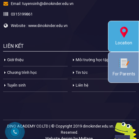
Email:
tuyensinh@dinokinder.edu.vn
0315199861
Website : www.dinokinder.edu.vn
Location
LIÊN KẾT
Giới thiệu
Môi trường học tập
Chương trình học
Tin tức
For Parents
Tuyển sinh
Liên hệ
DINO ACADEMY CO.LTD | © Copyright 2019 dinokinder.edu.vn. All Rights
Reserved.
Website design by MyPage.