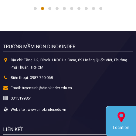
TRƯỜNG MẦM NON DINOKINDER
Địa chỉ:
Tầng 1-2, Block 1 KDC La Casa, 89 Hoàng Quốc Việt, Phường
Phú Thuận, TP.HCM
Điện thoại:
0987 740 068
Email:
tuyensinh@dinokinder.edu.vn
0315199861
Website : www.dinokinder.edu.vn
LIÊN KẾT
Location