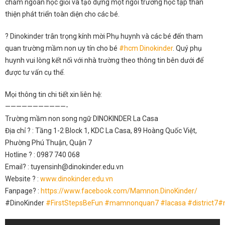
chăm ngoan học giỏi và tạo dựng một ngôi trường học tập thân
thiện phát triển toàn diện cho các bé.
?
Dinokinder trân trọng kính mời Phụ huynh và các bé đến tham
quan trường mầm non uy tín cho bé
#
hcm
Dinokinder
. Quý phụ
huynh vui lòng kết nối với nhà trường theo thông tin bên dưới để
được tư vấn cụ thể.
Mọi thông tin chi tiết xin liên hệ:
———————————-
Trường mầm non song ngữ DINOKINDER La Casa
Địa chỉ
?
: Tầng 1-2 Block 1, KDC La Casa, 89 Hoàng Quốc Việt,
Phường Phú Thuận, Quận 7
Hotline
?
: 0987 740 068
Email
?
: tuyensinh@dinokinder.edu.vn
Website
?
:
www.dinokinder.edu.vn
Fanpage
?
:
https://www.facebook.com/Mamnon.DinoKinder/
#DinoKinder
#
FirstStepsBeFun
#
mamnonquan7
#
lacasa
#
district7
#