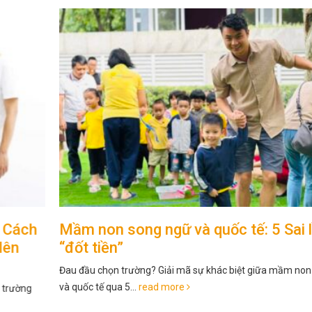
Mầm non song ngữ và quốc tế: 5 Sai lầm
“đốt tiền”
Đau đầu chọn trường? Giải mã sự khác biệt giữa mầm non song ngữ
và quốc tế qua 5...
read more