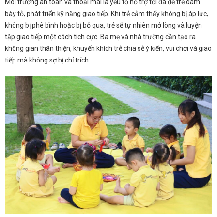
Môi trường an toàn và thoải mái là yếu tố hỗ trợ tối đa để trẻ dám
bày tỏ, phát triển kỹ năng giao tiếp. Khi trẻ cảm thấy không bị áp lực,
không bị phê bình hoặc bị bỏ qua, trẻ sẽ tự nhiên mở lòng và luyện
tập giao tiếp một cách tích cực. Ba mẹ và nhà trường cần tạo ra
không gian thân thiện, khuyến khích trẻ chia sẻ ý kiến, vui chơi và giao
tiếp mà không sợ bị chỉ trích.