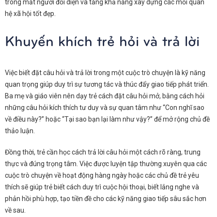
trong mắt người đối diện và tăng khả năng xây dựng các mối quan
hệ xã hội tốt đẹp.
Khuyến khích trẻ hỏi và trả lời
Việc biết đặt câu hỏi và trả lời trong một cuộc trò chuyện là kỹ năng
quan trọng giúp duy trì sự tương tác và thúc đẩy giao tiếp phát triển.
Ba mẹ và giáo viên nên dạy trẻ cách đặt câu hỏi mở, bằng cách hỏi
những câu hỏi kích thích tư duy và sự quan tâm như “Con nghĩ sao
về điều này?” hoặc “Tại sao bạn lại làm như vậy?” để mở rộng chủ đề
thảo luận.
Đồng thời, trẻ cần học cách trả lời câu hỏi một cách rõ ràng, trung
thực và đúng trọng tâm. Việc được luyện tập thường xuyên qua các
cuộc trò chuyện về hoạt động hàng ngày hoặc các chủ đề trẻ yêu
thích sẽ giúp trẻ biết cách duy trì cuộc hội thoại, biết lắng nghe và
phản hồi phù hợp, tạo tiền đề cho các kỹ năng giao tiếp sâu sắc hơn
về sau.