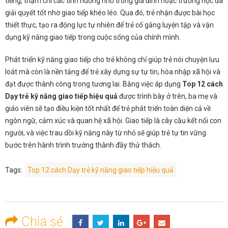
tiếng, thậm chí các tình huống nhỏ trong gia đình hoặc trường học đã
giải quyết tốt nhờ giao tiếp khéo léo. Qua đó, trẻ nhận được bài học
thiết thực, tạo ra động lực tự nhiên để trẻ cố gắng luyện tập và vận
dụng kỹ năng giao tiếp trong cuộc sống của chính mình.
Phát triển kỹ năng giao tiếp cho trẻ không chỉ giúp trẻ nói chuyện lưu
loát mà còn là nền tảng để trẻ xây dựng sự tự tin, hòa nhập xã hội và
đạt được thành công trong tương lai. Bằng việc áp dụng
Top 12 cách
Dạy trẻ kỹ năng giao tiếp hiệu quả
được trình bày ở trên, ba mẹ và
giáo viên sẽ tạo điều kiện tốt nhất để trẻ phát triển toàn diện cả về
ngôn ngữ, cảm xúc và quan hệ xã hội. Giao tiếp là cây cầu kết nối con
người, và việc trau dồi kỹ năng này từ nhỏ sẽ giúp trẻ tự tin vững
bước trên hành trình trưởng thành đầy thử thách.
Tags:
Top 12 cách Dạy trẻ kỹ năng giao tiếp hiệu quả
Chia sẻ