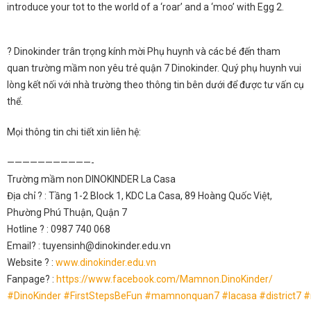
introduce your tot to the world of a ‘roar’ and a ‘moo’ with Egg 2.
?
Dinokinder trân trọng kính mời Phụ huynh và các bé đến tham
quan trường mầm non yêu trẻ quận 7 Dinokinder. Quý phụ huynh vui
lòng kết nối với nhà trường theo thông tin bên dưới để được tư vấn cụ
thể.
Mọi thông tin chi tiết xin liên hệ:
———————————-
Trường mầm non DINOKINDER La Casa
Địa chỉ
?
: Tầng 1-2 Block 1, KDC La Casa, 89 Hoàng Quốc Việt,
Phường Phú Thuận, Quận 7
Hotline
?
: 0987 740 068
Email
?
: tuyensinh@dinokinder.edu.vn
Website
?
:
www.dinokinder.edu.vn
Fanpage
?
:
https://www.facebook.com/Mamnon.DinoKinder/
#
DinoKinder
#
FirstStepsBeFun
#
mamnonquan7
#
lacasa
#
district7
#