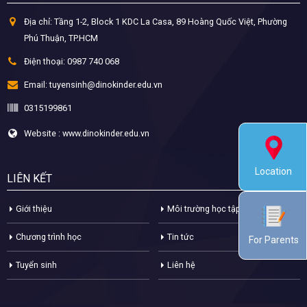
Địa chỉ:
Tầng 1-2, Block 1 KDC La Casa, 89 Hoàng Quốc Việt, Phường
Phú Thuận, TP.HCM
Điện thoại:
0987 740 068
Email:
tuyensinh@dinokinder.edu.vn
0315199861
Website : www.dinokinder.edu.vn
Location
LIÊN KẾT
Giới thiệu
Môi trường học tập
Chương trình học
Tin tức
For Parents
Tuyển sinh
Liên hệ