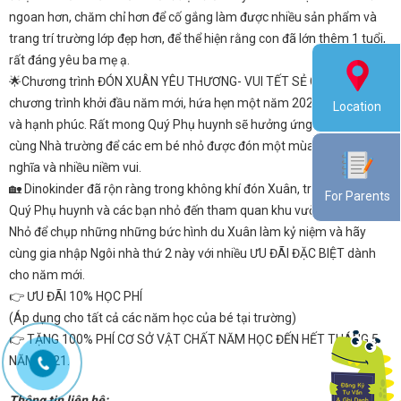
ngoan hơn, chăm chỉ hơn để cố gắng làm được nhiều sản phẩm và
trang trí trường lớp đẹp hơn, để thể hiện rằng con đã lớn thêm 1 tuổi,
rất đáng yêu ba mẹ ạ.
🌟Chương trình ĐÓN XUÂN YÊU THƯƠNG- VUI TẾT SẺ CHIA là
chương trình khởi đầu năm mới, hứa hẹn một năm 2021 thật an yên
Location
và hạnh phúc. Rất mong Quý Phụ huynh sẽ hưởng ứng và đồng hành
cùng Nhà trường để các em bé nhỏ được đón một mùa Xuân thật ý
nghĩa và nhiều niềm vui.
🏡 Dinokinder đã rộn ràng trong không khí đón Xuân, trân trọng mời
For Parents
Quý Phụ huynh và các bạn nhỏ đến tham quan khu vườn Khủng Long
Nhỏ để chụp những những bức hình du Xuân làm kỷ niệm và hãy
cùng gia nhập Ngôi nhà thứ 2 này với nhiều ƯU ĐÃI ĐẶC BIỆT dành
cho năm mới.
👉 ƯU ĐÃI 10% HỌC PHÍ
(Áp dụng cho tất cả các năm học của bé tại trường)
👉 TẶNG 100% PHÍ CƠ SỞ VẬT CHẤT NĂM HỌC ĐẾN HẾT THÁNG 5
NĂM 2021.
Thông tin liên hệ: