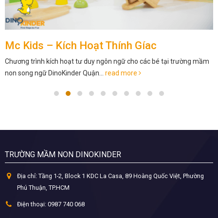
Mc Kids – Kích Hoạt Thính Gíac
Chương trình kích hoạt tư duy ngôn ngữ cho các bé tại trường mầm
non song ngữ DinoKinder Quận...
read more
TRƯỜNG MẦM NON DINOKINDER
Địa chỉ:
Tầng 1-2, Block 1 KDC La Casa, 89 Hoàng Quốc Việt, Phường
Phú Thuận, TP.HCM
Điện thoại:
0987 740 068