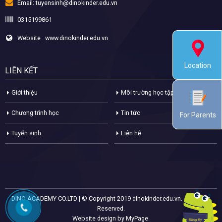
Email:
tuyensinh@dinokinder.edu.vn
0315199861
Website : www.dinokinder.edu.vn
Location
LIÊN KẾT
Giới thiệu
Môi trường học tập
Chương trình học
Tin tức
For Parents
Tuyển sinh
Liên hệ
DINO ACADEMY CO.LTD | © Copyright 2019 dinokinder.edu.vn. All Rights
Reserved.
Website design by MyPage.