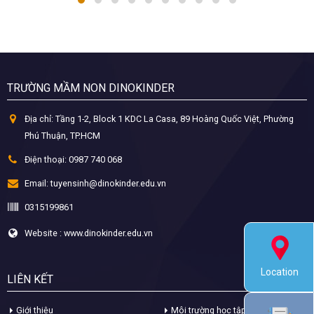
TRƯỜNG MẦM NON DINOKINDER
Địa chỉ:
Tầng 1-2, Block 1 KDC La Casa, 89 Hoàng Quốc Việt, Phường
Phú Thuận, TP.HCM
Điện thoại:
0987 740 068
Email:
tuyensinh@dinokinder.edu.vn
0315199861
Website : www.dinokinder.edu.vn
Location
LIÊN KẾT