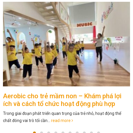
LEARN & HAVE FUN WITH EGG 2 VIA
ANIMAL SOUNDS
? LEARN & HAVE FUN WITH EGG 2 VIA ANIMAL SOUNDS ?
? Regardless of whether your kids love to play the goat...
read more