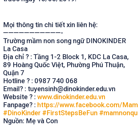
Mọi thông tin chi tiết xin liên hệ:
———————————-
Trường mầm non song ngữ DINOKINDER
La Casa
Địa chỉ
?
: Tầng 1-2 Block 1, KDC La Casa,
89 Hoàng Quốc Việt, Phường Phú Thuận,
Quận 7
Hotline
?
: 0987 740 068
Email
?
: tuyensinh@dinokinder.edu.vn
Website
?
:
www.dinokinder.edu.vn
Fanpage
?
:
https://www.facebook.com/Mam
#
DinoKinder
#
FirstStepsBeFun
#
mamnonqu
Nguồn: Mẹ và Con