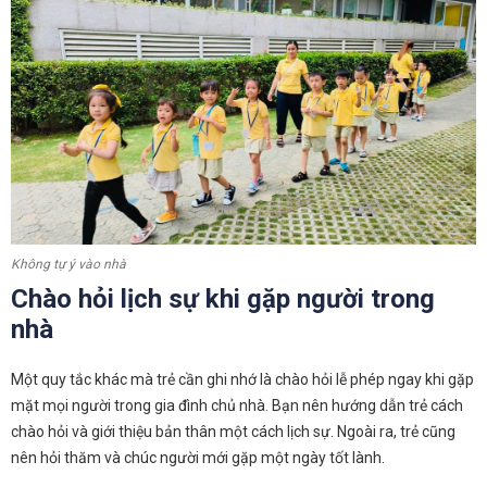
Không tự ý vào nhà
Chào hỏi lịch sự khi gặp người trong
nhà
Một quy tắc khác mà trẻ cần ghi nhớ là chào hỏi lễ phép ngay khi gặp
mặt mọi người trong gia đình chủ nhà. Bạn nên hướng dẫn trẻ cách
chào hỏi và giới thiệu bản thân một cách lịch sự. Ngoài ra, trẻ cũng
nên hỏi thăm và chúc người mới gặp một ngày tốt lành.