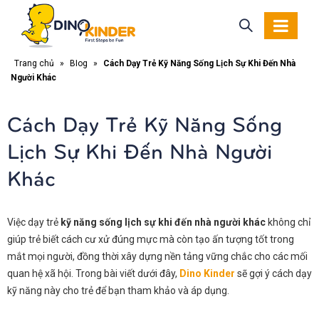
Trang chủ
»
Blog
»
Cách Dạy Trẻ Kỹ Năng Sống Lịch Sự Khi Đến Nhà
Người Khác
Cách Dạy Trẻ Kỹ Năng Sống
Lịch Sự Khi Đến Nhà Người
Khác
Việc dạy trẻ
kỹ năng sống lịch sự khi đến nhà người khác
không chỉ
giúp trẻ biết cách cư xử đúng mực mà còn tạo ấn tượng tốt trong
mắt mọi người, đồng thời xây dựng nền tảng vững chắc cho các mối
quan hệ xã hội. Trong bài viết dưới đây,
Dino Kinder
sẽ gợi ý cách dạy
kỹ năng này cho trẻ để bạn tham khảo và áp dụng.