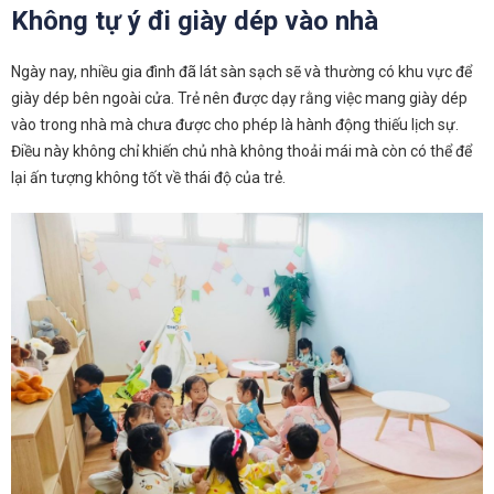
Không tự ý đi giày dép vào nhà
Ngày nay, nhiều gia đình đã lát sàn sạch sẽ và thường có khu vực để
giày dép bên ngoài cửa. Trẻ nên được dạy rằng việc mang giày dép
vào trong nhà mà chưa được cho phép là hành động thiếu lịch sự.
Điều này không chỉ khiến chủ nhà không thoải mái mà còn có thể để
lại ấn tượng không tốt về thái độ của trẻ.