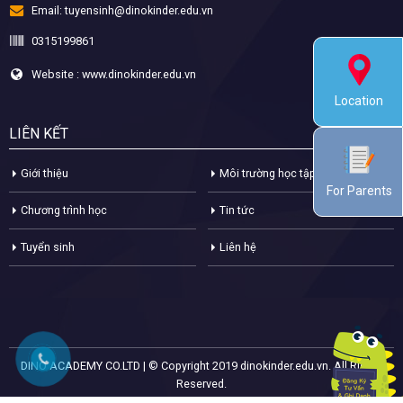
Email:
tuyensinh@dinokinder.edu.vn
0315199861
Website : www.dinokinder.edu.vn
Location
LIÊN KẾT
Giới thiệu
Môi trường học tập
For Parents
Chương trình học
Tin tức
Tuyển sinh
Liên hệ
DINO ACADEMY CO.LTD | © Copyright 2019 dinokinder.edu.vn. All Rights
Reserved.
Website design by MyPage.