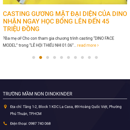
CASTING GƯƠNG MẶT ĐẠI DIỆN CỦA DINO
NHẬN NGAY HỌC BỔNG LÊN ĐẾN 45
TRIỆU ĐỒNG
?Ba mẹ ơi! Cho con tham gia chương trình casting “DINO FACE
MODEL” trong “LỄ HỘI THIẾU NHI 01.06”...
read more
TRƯỜNG MẦM NON DINOKINDER
Địa chỉ:
Tầng 1-2, Block 1 KDC La Casa, 89 Hoàng Quốc Việt, Phường
Phú Thuận, TP.HCM
Điện thoại:
0987 740 068