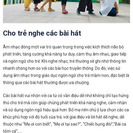
Cho trẻ nghe các bài hát
Âm nhạc đóng một vai trò quan trọng trong việc kích thích não bộ
phát triển, tăng cường khả năng tư duy, cảm thụ âm nhạc, giao tiếp
và ngôn ngữ cho trẻ. Khi nghe nhạc, trẻ thường sẽ ghi nhớ thông tin
nhanh chóng hơn so với các bài học truyền thống. Do đó, việc sử
dụng âm nhạc trong giáo dục ngôn ngữ cho trẻ mầm non, đặc biệt là
thông qua các bài hát thường được ưa chuộng.
Các bài hát vui nhộn với ca từ có vần điệu dễ nhớ không chỉ tạo hứng
thú cho trẻ mà còn giúp chúng phát triển khả năng nghe, cảm nhận
và sử dụng ngôn ngữ hiệu quả hơn. Bố mẹ nên chú ý lựa chọn các ca
khúc phù hợp với độ tuổi của trẻ, với giai điệu và lời hát dễ nghe, dễ
thuộc như “Mẹ ơi con biết”, “Mẹ ơi tại sao?”, “Chiếc bụng đói”,”Bài ca
tôm cá”, …