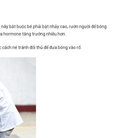
ao này bắt buộc bé phải bật nhảy cao, rướn người để bóng
h ra hormone tăng trưởng nhiều hơn.
ợc cách né tránh đối thủ để đưa bóng vào rổ.