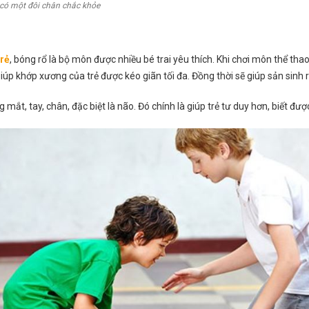
 có một đôi chân chắc khỏe
trẻ
, bóng rổ là bộ môn được nhiều bé trai yêu thích. Khi chơi môn thể th
ẽ giúp khớp xương của trẻ được kéo giãn tối đa. Đồng thời sẽ giúp sản sin
 mắt, tay, chân, đặc biệt là não. Đó chính là giúp trẻ tư duy hơn, biết đư