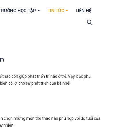
TRƯỜNG HỌC TẬP
TIN TỨC
LIÊN HỆ
ển
 thao còn giúp phát triển trí não ở trẻ. Vậy, bậc phụ
iến có lợi cho sự phát triển của bé nhé!
 nên chọn những môn thể thao nào phù hợp với độ tuổi của
ự nhiên.