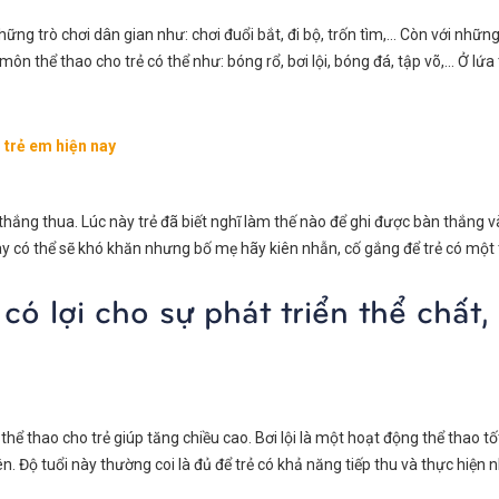
 những trò chơi dân gian như: chơi đuổi bắt, đi bộ, trốn tìm,… Còn với những
c môn thể thao cho trẻ có thể như: bóng rổ, bơi lội, bóng đá, tập võ,… Ở lứ
 trẻ em hiện nay
 thắng thua. Lúc này trẻ đã biết nghĩ làm thế nào để ghi được bàn thắng v
y có thể sẽ khó khăn nhưng bố mẹ hãy kiên nhẫn, cố gắng để trẻ có một t
ó lợi cho sự phát triển thể chất,
hể thao cho trẻ giúp tăng chiều cao. Bơi lội là một hoạt động thể thao t
n. Độ tuổi này thường coi là đủ để trẻ có khả năng tiếp thu và thực hiện