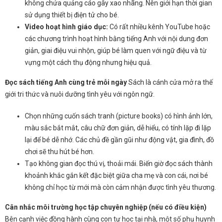
không chứa quảng cáo gây xao nhãng. Nên giới hạn thời gian
sử dụng thiết bị điện tử cho bé.
Video hoạt hình giáo dục:
Có rất nhiều kênh YouTube hoặc
các chương trình hoạt hình bằng tiếng Anh với nội dung đơn
giản, giai điệu vui nhộn, giúp bé làm quen với ngữ điệu và từ
vựng một cách thụ động nhưng hiệu quả.
Đọc sách tiếng Anh cùng trẻ mỗi ngày
Sách là cánh cửa mở ra thế
giới tri thức và nuôi dưỡng tình yêu với ngôn ngữ.
Chọn những cuốn sách tranh (picture books) có hình ảnh lớn,
màu sắc bắt mắt, câu chữ đơn giản, dễ hiểu, có tính lặp đi lặp
lại để bé dễ nhớ. Các chủ đề gần gũi như động vật, gia đình, đồ
chơi sẽ thu hút bé hơn.
Tạo không gian đọc thú vị, thoải mái. Biến giờ đọc sách thành
khoảnh khắc gắn kết đặc biệt giữa cha mẹ và con cái, nơi bé
không chỉ học từ mới mà còn cảm nhận được tình yêu thương.
Cân nhắc môi trường học tập chuyên nghiệp (nếu có điều kiện)
Bên cạnh việc đồng hành cùng con tự học tại nhà, một số phụ huynh