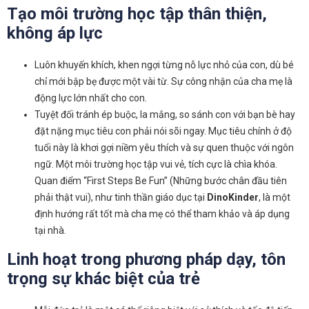
Tạo môi trường học tập thân thiện,
không áp lực
Luôn khuyến khích, khen ngợi từng nỗ lực nhỏ của con, dù bé
chỉ mới bập bẹ được một vài từ. Sự công nhận của cha mẹ là
động lực lớn nhất cho con.
Tuyệt đối tránh ép buộc, la mắng, so sánh con với bạn bè hay
đặt nặng mục tiêu con phải nói sõi ngay. Mục tiêu chính ở độ
tuổi này là khơi gợi niềm yêu thích và sự quen thuộc với ngôn
ngữ. Một môi trường học tập vui vẻ, tích cực là chìa khóa.
Quan điểm “First Steps Be Fun” (Những bước chân đầu tiên
phải thật vui), như tinh thần giáo dục tại
DinoKinder
, là một
định hướng rất tốt mà cha mẹ có thể tham khảo và áp dụng
tại nhà.
Linh hoạt trong phương pháp dạy, tôn
trọng sự khác biệt của trẻ