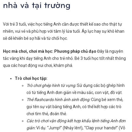
nhà và tại trường
Với trẻ 3 tuổi, việc học tiếng Anh cần được thiết kế sao cho thật tự
nhiên, vui vẻ và phù hợp với tâm lý lứa tuổi. Áp lực hay sự khô khan
sẽ dễ khiến bé sợ hãi và từ chối học.
Học mà chơi, chơi mà học: Phương pháp chủ đạo
Đây là nguyên
tắc vàng khi dạy tiếng Anh cho trẻ nhỏ. Bé 3 tuổi học tốt nhất thông
qua các hoạt động vui chơi, khám phá.
Trò chơi học tập:
Trò chơi ghép hình từ vựng:
Sử dụng các bộ ghép hình
có từ tiếng Anh đơn giản về màu sắc, con vật, đồ vật.
Thẻ flashcards hình ảnh sinh động:
Cùng bé xem thẻ,
gọi tên sự vật bằng tiếng Anh, có thể kết hợp các trò
chơi tìm thẻ, đoán thẻ.
Các trò chơi vận động kết hợp khẩu lệnh tiếng Anh đơn
giản:
Ví dụ: “Jump!” (Nhảy lên!), “Clap your hands!” (Vỗ