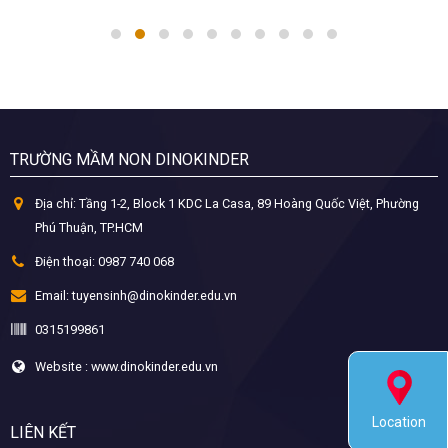
TRƯỜNG MẦM NON DINOKINDER
Địa chỉ:
Tầng 1-2, Block 1 KDC La Casa, 89 Hoàng Quốc Việt, Phường
Phú Thuận, TP.HCM
Điện thoại:
0987 740 068
Email:
tuyensinh@dinokinder.edu.vn
0315199861
Website : www.dinokinder.edu.vn
Location
LIÊN KẾT