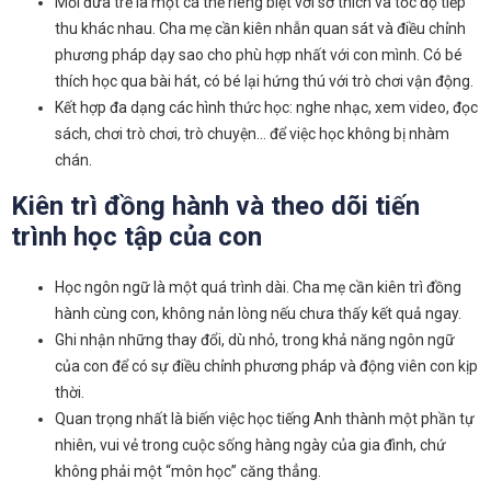
Mỗi đứa trẻ là một cá thể riêng biệt với sở thích và tốc độ tiếp
thu khác nhau. Cha mẹ cần kiên nhẫn quan sát và điều chỉnh
phương pháp dạy sao cho phù hợp nhất với con mình. Có bé
thích học qua bài hát, có bé lại hứng thú với trò chơi vận động.
Kết hợp đa dạng các hình thức học: nghe nhạc, xem video, đọc
sách, chơi trò chơi, trò chuyện… để việc học không bị nhàm
chán.
Kiên trì đồng hành và theo dõi tiến
trình học tập của con
Học ngôn ngữ là một quá trình dài. Cha mẹ cần kiên trì đồng
hành cùng con, không nản lòng nếu chưa thấy kết quả ngay.
Ghi nhận những thay đổi, dù nhỏ, trong khả năng ngôn ngữ
của con để có sự điều chỉnh phương pháp và động viên con kịp
thời.
Quan trọng nhất là biến việc học tiếng Anh thành một phần tự
nhiên, vui vẻ trong cuộc sống hàng ngày của gia đình, chứ
không phải một “môn học” căng thẳng.