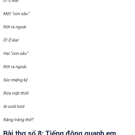
Ô! Ô kìa!
Một “con sâu”
Rớt ra ngoài
Ô! Ô kìa!
Hai “con sâu”
Rớt ra ngoài.
Súc miệng kỹ
Rửa mặt thôi!
Ai cười tươi
Răng trắng thế?
Bài thơ số 8: Tiếng động quanh em