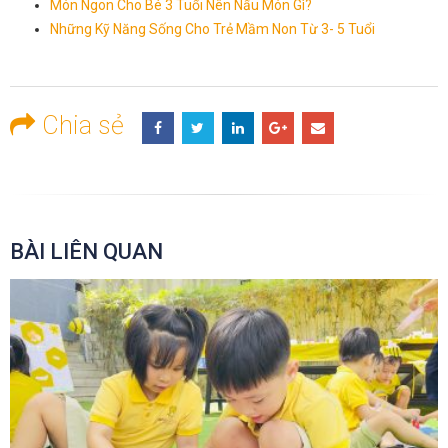
Món Ngon Cho Bé 3 Tuổi Nên Nấu Món Gì?
Những Kỹ Năng Sống Cho Trẻ Mầm Non Từ 3- 5 Tuổi
Chia sẻ
BÀI LIÊN QUAN