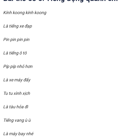
Kính koong kính koong
Là tiếng xe đạp
Pin pin pin pin
Là tiếng ô tô
Píp píp nhỏ hơn
Là xe máy đấy
Tu tu xình xịch
Là tàu hỏa đi
Tiếng vang ù ù
Là máy bay nhé