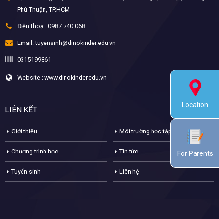
Phú Thuận, TP.HCM
Điện thoại:
0987 740 068
Email:
tuyensinh@dinokinder.edu.vn
0315199861
Website : www.dinokinder.edu.vn
Location
LIÊN KẾT
Giới thiệu
Môi trường học tập
Chương trình học
Tin tức
For Parents
Tuyển sinh
Liên hệ