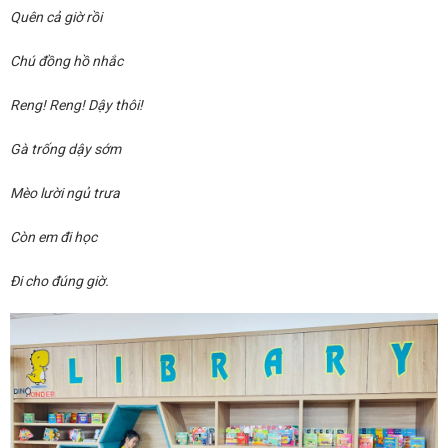
Quên cả giờ rồi
Chú đồng hồ nhắc
Reng! Reng! Dậy thôi!
Gà trống dậy sớm
Mèo lười ngủ trưa
Còn em đi học
Đi cho đúng giờ.