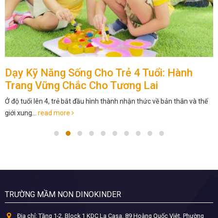
Dạy Kỹ Năng Sống Cho Trẻ 4 Tuổi: Hành
Trang Vững Chắc Cho Tương Lai
Ở độ tuổi lên 4, trẻ bắt đầu hình thành nhận thức về bản thân và thế
giới xung...
read more
TRƯỜNG MẦM NON DINOKINDER
Địa chỉ:
Tầng 1-2, Block 1 KDC La Casa, 89 Hoàng Quốc Việt, Phường