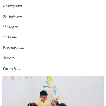
Từ sáng sớm
Dậy thổi cơm
Kho thịt cá
Em kề má
Được mẹ thơm
Ôi mẹ ơi!
Yêu mẹ lắm.