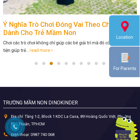
Ý Nghĩa Trò Chơi Đóng Vai Theo Chủ Đề
Dành Cho Trẻ Mầm Non
Location
Chơi các trò chơi không chỉ giúp các bé giải trí mà đó còn là phương
tiện giúp trẻ...
read more
For Parents
TRƯỜNG MẦM NON DINOKINDER
Địa chỉ:
Tầng 1-2, Block 1 KDC La Casa, 89 Hoàng Quốc Việt, Phường
Phú Thuận, TP.HCM
Điện thoại:
0987 740 068