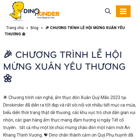
Trang chủ
»
Blog
»
🎉 CHƯƠNG TRÌNH LỄ HỘI MỪNG XUÂN YÊU
THƯƠNG 🌼
🎉 CHƯƠNG TRÌNH LỄ HỘI
MỪNG XUÂN YÊU THƯƠNG
🌼
🌟
Chương trình văn nghệ, ẩm thực đón Xuân Quý Mão 2023 tại
Dinokinder đã diễn ra tốt đẹp và rất sôi nổi với nhiều tiết mục ca múa,
biểu diễn thời trang thật dễ thương, các khu vực trò chơi dân gian vui
nhộn, các gian hàng ẩm thực mang đậm hương vị ngày Tết cổ
truyền… tất cả như một lời chúc mừng chào đón một năm mới An
Khang Thịnh Vượng.
💝
Dino chân thành cảm ơn Quý Phụ huynh đã