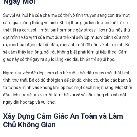
Ngày Mới
Sự vội vã, hối hả của cha mẹ có thể vô tình truyền sang con trẻ một
cảm giác căng thẳng vô hình. Khi bị thúc giục liên tục, cơ thể trẻ có
thể tiết ra cortisol – một loại hormone gây stress. Hơn nữa, hãy thử
đặt mình vào vị trí của một đứa trẻ khi đến lớp muộn: cánh cửa mở
ra, mọi hoạt động đã bắt đầu, mọi ánh mắt đổ dồn về phía mình. Bé
sẽ cảm thấy lạc lõng, bối rối, không biết phải làm gì tiếp theo. Cảm
giác này có thể gây ra sự lo lắng kéo dài, khiến trẻ sợ đi học.
Ngược lại, việc đến lớp sớm cho bé một khởi đầu ngày mới thật bình
tĩnh, thư thái. Bé có đủ thời gian để cất đồ, chào cô, chào các bạn và
từ từ hòa mình vào không khí lớp học một cách nhẹ nhàng. Một khởi
đầu tích cực sẽ tạo ra một tâm thế vui vẻ và sẵn sàng cho cả một
ngày dài học tập và vui chơi.
Xây Dựng Cảm Giác An Toàn và Làm
Chủ Không Gian