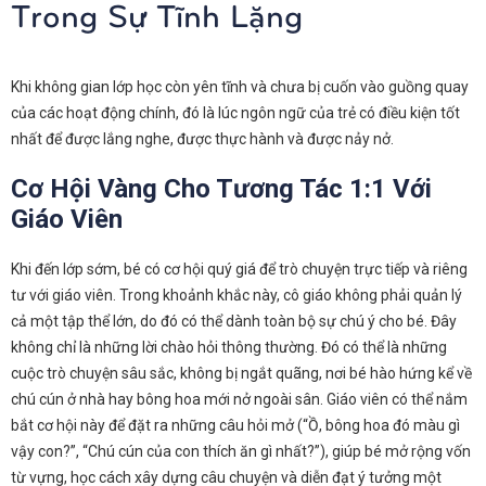
Trong Sự Tĩnh Lặng
Khi không gian lớp học còn yên tĩnh và chưa bị cuốn vào guồng quay
của các hoạt động chính, đó là lúc ngôn ngữ của trẻ có điều kiện tốt
nhất để được lắng nghe, được thực hành và được nảy nở.
Cơ Hội Vàng Cho Tương Tác 1:1 Với
Giáo Viên
Khi đến lớp sớm, bé có cơ hội quý giá để trò chuyện trực tiếp và riêng
tư với giáo viên. Trong khoảnh khắc này, cô giáo không phải quản lý
cả một tập thể lớn, do đó có thể dành toàn bộ sự chú ý cho bé. Đây
không chỉ là những lời chào hỏi thông thường. Đó có thể là những
cuộc trò chuyện sâu sắc, không bị ngắt quãng, nơi bé hào hứng kể về
chú cún ở nhà hay bông hoa mới nở ngoài sân. Giáo viên có thể nắm
bắt cơ hội này để đặt ra những câu hỏi mở (“Ồ, bông hoa đó màu gì
vậy con?”, “Chú cún của con thích ăn gì nhất?”), giúp bé mở rộng vốn
từ vựng, học cách xây dựng câu chuyện và diễn đạt ý tưởng một