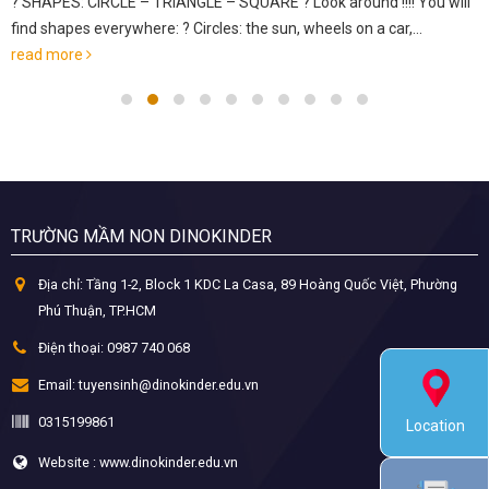
? SHAPES: CIRCLE – TRIANGLE – SQUARE ? Look around !!!! You will
find shapes everywhere: ? Circles: the sun, wheels on a car,...
read more
TRƯỜNG MẦM NON DINOKINDER
Địa chỉ:
Tầng 1-2, Block 1 KDC La Casa, 89 Hoàng Quốc Việt, Phường
Phú Thuận, TP.HCM
Điện thoại:
0987 740 068
Email:
tuyensinh@dinokinder.edu.vn
0315199861
Location
Website : www.dinokinder.edu.vn