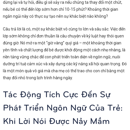
dừng lại và tự hỏi, điều gì sẽ xảy ra nếu chúng ta thay đổi một chút,
nếu bé có thể đến lớp sớm hơn chỉ 10-15 phút? Khoảng thời gian
ngắn ngủi này có thực sự tạo nên sự khác biệt nào không?
Câu trả lời là có, một sự khác biệt vô cùng to lớn và sâu sắc. Việc đến
lớp sớm không chỉ đơn thuần là câu chuyện về kỷ luật hay thói quen
đúng giờ. Nó mở ra một “giờ vàng” quý giá – một khoảng thời gian
yên tĩnh và chất lượng để bé được khởi động một cách nhẹ nhàng, là
nền tảng vững chắc để con phát triển toàn diện về ngôn ngữ, nuôi
dưỡng trí tuệ cảm xúc và xây dựng các kỹ năng xã hội quan trọng. Đó
là một món quà vô giá mà cha mẹ có thể trao cho con chỉ bằng một
thay đổi nhỏ trong lịch trình hàng ngày.
Tác Động Tích Cực Đến Sự
Phát Triển Ngôn Ngữ Của Trẻ:
Khi Lời Nói Được Nảy Mầm