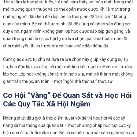
Theo tâm lý học phát triển, trẻ nhỏ cảm thấy an toàn nhất trong một
môi trường quen thuộc và có thể đoán trước được. Khi là một trong
những người đầu tiên đến lớp, bé có thời gian để “làm chủ” không
gian của mình. Bé có thể tự mình cất đồ dùng cá nhân vào đúng nơi
quy định, ngắm nhìn không gian lớp học được sắp xếp gọn gàng, và
quan trọng nhất là có cơ hội tự do lựa chọn góc chơi hoặc món đồ
chơi mình yêu thích trước khi các bạn khác đến đông đủ.
Cảm giác được tự chủ và đưa ra lựa chọn này giúp xây dựng sự tự
tin, tính độc lập, và củng cố một mối liên kết mạnh mẽ với môi trường
lớp học. Lớp học không còn là một nơi xa lạ, mà trở thành một không
gian thân thuộc, an toàn – một “ngôi nhà thứ hai” thực sự.
Cơ Hội “Vàng” Để Quan Sát và Học Hỏi
Các Quy Tắc Xã Hội Ngầm
Những phút đầu giờ là thời điểm tuyệt vời để trẻ học hỏi về các kỹ
năng xã hội thông qua quan sát – một phương pháp học tập cực kỳ
hiệu quả ở lứa tuổi mầm non. Bé có cơ hội quan sát cách giáo viên ân