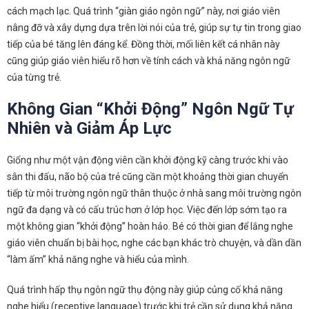
cách mạch lạc. Quá trình “giàn giáo ngôn ngữ” này, nơi giáo viên
nâng đỡ và xây dựng dựa trên lời nói của trẻ, giúp sự tự tin trong giao
tiếp của bé tăng lên đáng kể. Đồng thời, mối liên kết cá nhân này
cũng giúp giáo viên hiểu rõ hơn về tính cách và khả năng ngôn ngữ
của từng trẻ.
Không Gian “Khởi Động” Ngôn Ngữ Tự
Nhiên và Giảm Áp Lực
Giống như một vận động viên cần khởi động kỹ càng trước khi vào
sân thi đấu, não bộ của trẻ cũng cần một khoảng thời gian chuyển
tiếp từ môi trường ngôn ngữ thân thuộc ở nhà sang môi trường ngôn
ngữ đa dạng và có cấu trúc hơn ở lớp học. Việc đến lớp sớm tạo ra
một không gian “khởi động” hoàn hảo. Bé có thời gian để lắng nghe
giáo viên chuẩn bị bài học, nghe các bạn khác trò chuyện, và dần dần
“làm ấm” khả năng nghe và hiểu của mình.
Quá trình hấp thụ ngôn ngữ thụ động này giúp củng cố khả năng
nghe hiểu (receptive language) trước khi trẻ cần sử dụng khả năng