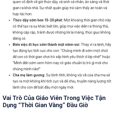
quen cố định về giờ thức dậy, vệ sinh cá nhân, ăn sáng và thời
gian ra khỏi nhà. Sự nhất quán giúp trẻ cảm thấy an toàn và
hợp tác hơn.
Thức dậy sớm hơn 15-20 phút:
Một khoảng thời gian nhỏ này
có thể tạo ra sự khác biệt lớn, giúp mọi việc diễn ra thong thả,
không cập rập, tránh được những lời la mắng, thúc giục không
đáng có.
Biến việc đi học sớm thành một niềm vui:
Thay vì ra lệnh, hãy
tạo động lực tích cực cho con: “Chúng mình đi sớm một chút
để con có thời gian chơi trò xếp hình yêu thích ở lớp nhé!” hoặc
“Mình đến sớm xem hôm nay cô giáo chuẩn bị trò gì mới cho
chúng mình nào!”
Cha mẹ làm gương:
Sự bình tĩnh, không vội vã của cha mẹ sẽ
tạo ra một không khí tích cực và dễ chịu, truyền năng lượng tốt
lành cho con để bắt đầu một ngày mới.
Vai Trò Của Giáo Viên Trong Việc Tận
Dụng “Thời Gian Vàng” Đầu Giờ