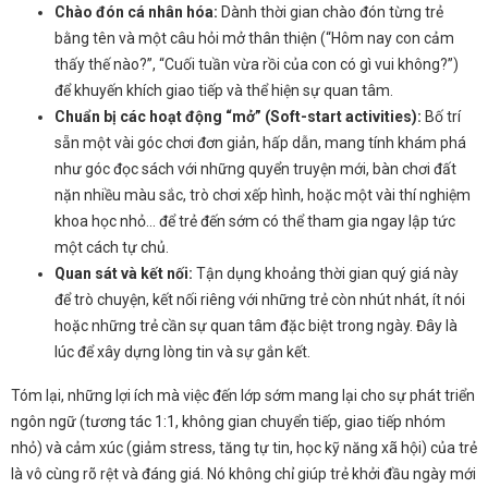
Chào đón cá nhân hóa:
Dành thời gian chào đón từng trẻ
bằng tên và một câu hỏi mở thân thiện (“Hôm nay con cảm
thấy thế nào?”, “Cuối tuần vừa rồi của con có gì vui không?”)
để khuyến khích giao tiếp và thể hiện sự quan tâm.
Chuẩn bị các hoạt động “mở” (Soft-start activities):
Bố trí
sẵn một vài góc chơi đơn giản, hấp dẫn, mang tính khám phá
như góc đọc sách với những quyển truyện mới, bàn chơi đất
nặn nhiều màu sắc, trò chơi xếp hình, hoặc một vài thí nghiệm
khoa học nhỏ… để trẻ đến sớm có thể tham gia ngay lập tức
một cách tự chủ.
Quan sát và kết nối:
Tận dụng khoảng thời gian quý giá này
để trò chuyện, kết nối riêng với những trẻ còn nhút nhát, ít nói
hoặc những trẻ cần sự quan tâm đặc biệt trong ngày. Đây là
lúc để xây dựng lòng tin và sự gắn kết.
Tóm lại, những lợi ích mà việc đến lớp sớm mang lại cho sự phát triển
ngôn ngữ (tương tác 1:1, không gian chuyển tiếp, giao tiếp nhóm
nhỏ) và cảm xúc (giảm stress, tăng tự tin, học kỹ năng xã hội) của trẻ
là vô cùng rõ rệt và đáng giá. Nó không chỉ giúp trẻ khởi đầu ngày mới