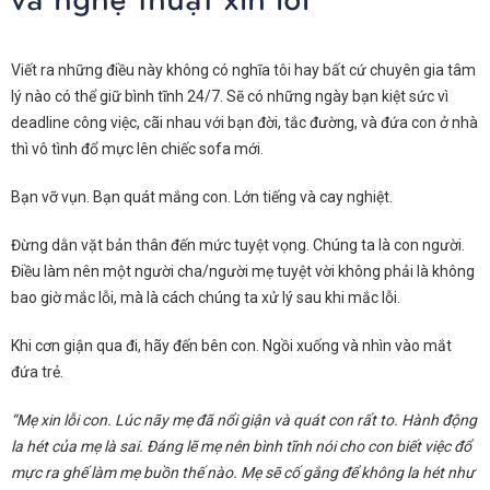
Viết ra những điều này không có nghĩa tôi hay bất cứ chuyên gia tâm
lý nào có thể giữ bình tĩnh 24/7. Sẽ có những ngày bạn kiệt sức vì
deadline công việc, cãi nhau với bạn đời, tắc đường, và đứa con ở nhà
thì vô tình đổ mực lên chiếc sofa mới.
Bạn vỡ vụn. Bạn quát mắng con. Lớn tiếng và cay nghiệt.
Đừng dằn vặt bản thân đến mức tuyệt vọng. Chúng ta là con người.
Điều làm nên một người cha/người mẹ tuyệt vời không phải là không
bao giờ mắc lỗi, mà là cách chúng ta xử lý sau khi mắc lỗi.
Khi cơn giận qua đi, hãy đến bên con. Ngồi xuống và nhìn vào mắt
đứa trẻ.
“Mẹ xin lỗi con. Lúc nãy mẹ đã nổi giận và quát con rất to. Hành động
la hét của mẹ là sai. Đáng lẽ mẹ nên bình tĩnh nói cho con biết việc đổ
mực ra ghế làm mẹ buồn thế nào. Mẹ sẽ cố gắng để không la hét như