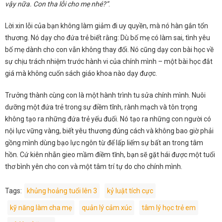
vậy nữa. Con tha lỗi cho mẹ nhé?”
.
Lời xin lỗi của bạn không làm giảm đi uy quyền, mà nó hàn gắn tổn
thương. Nó dạy cho đứa trẻ biết rằng: Dù bố mẹ có làm sai, tình yêu
bố mẹ dành cho con vẫn không thay đổi. Nó cũng dạy con bài học về
sự chịu trách nhiệm trước hành vi của chính mình – một bài học đắt
giá mà không cuốn sách giáo khoa nào dạy được.
Trưởng thành cùng con là một hành trình tu sửa chính mình. Nuôi
dưỡng một đứa trẻ trong sự điềm tĩnh, rành mạch và tôn trọng
không tạo ra những đứa trẻ yếu đuối. Nó tạo ra những con người có
nội lực vững vàng, biết yêu thương đúng cách và không bao giờ phải
gồng mình dùng bạo lực ngôn từ để lấp liếm sự bất an trong tâm
hồn. Cứ kiên nhẫn gieo mầm điềm tĩnh, bạn sẽ gặt hái được một tuổi
thơ bình yên cho con và một tâm trí tự do cho chính mình.
Tags:
khủng hoảng tuổi lên 3
kỷ luật tích cực
kỹ năng làm cha mẹ
quản lý cảm xúc
tâm lý học trẻ em