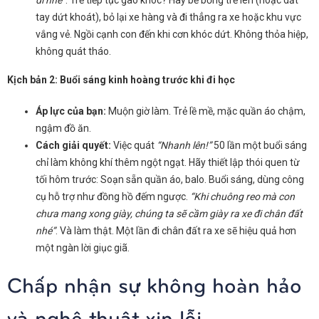
đi nhé”
. Trẻ tiếp tục gào khóc? Hãy bế bổng trẻ lên (hoặc dắt
tay dứt khoát), bỏ lại xe hàng và đi thẳng ra xe hoặc khu vực
vắng vẻ. Ngồi cạnh con đến khi cơn khóc dứt. Không thỏa hiệp,
không quát tháo.
Kịch bản 2: Buổi sáng kinh hoàng trước khi đi học
Áp lực của bạn:
Muộn giờ làm. Trẻ lề mề, mặc quần áo chậm,
ngậm đồ ăn.
Cách giải quyết:
Việc quát
“Nhanh lên!”
50 lần một buổi sáng
chỉ làm không khí thêm ngột ngạt. Hãy thiết lập thói quen từ
tối hôm trước: Soạn sẵn quần áo, balo. Buổi sáng, dùng công
cụ hỗ trợ như đồng hồ đếm ngược.
“Khi chuông reo mà con
chưa mang xong giày, chúng ta sẽ cầm giày ra xe đi chân đất
nhé”
. Và làm thật. Một lần đi chân đất ra xe sẽ hiệu quả hơn
một ngàn lời giục giã.
Chấp nhận sự không hoàn hảo
và nghệ thuật xin lỗi