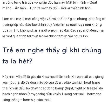
ai cũng từng trải qua vòng lặp độc hại này: Mất bình tĩnh – Quát
mắng – Ân hận – Tự hứa sẽ thay đổi – Rồi lại mất bình tĩnh.
Làm cha mẹ là một công việc vất vả nhất thế gian nhưng lại không có
trường lớp nào đào tạo chính quy. Việc tìm ra
cách dạy con không
quát mắng
không phải là một phép màu đắc đạo sau một đêm, mà
là một quá trình tái thiết lập lại chính tâm lý của người lớn.
Trẻ em nghe thấy gì khi chúng
ta la hét?
Hãy nhìn vấn đề từ góc độ khoa học thần kinh. Khi bạn cất cao giọng
với một thái độ đe dọa, não bộ của đứa trẻ lập tức kích hoạt trạng
thái “chiến đấu, bỏ chạy hoặc đóng băng” (fight, flight or freeze) do
hạch hạnh nhân (amygdala) điều khiển. Lượng cortisol – hormone
căng thẳng – bơm ồ ạt vào máu.