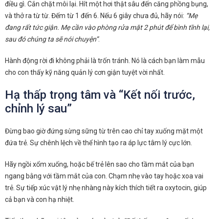
điều gì. Cắn chặt môi lại. Hít một hơi thật sâu đến căng phồng bụng,
và thở ra từ từ. Đếm từ 1 đến 6. Nếu 6 giây chưa đủ, hãy nói:
“Mẹ
đang rất tức giận. Mẹ cần vào phòng rửa mặt 2 phút để bình tĩnh lại,
sau đó chúng ta sẽ nói chuyện”
.
Hành động rời đi không phải là trốn tránh. Nó là cách bạn làm mẫu
cho con thấy kỹ năng quản lý cơn giận tuyệt vời nhất.
Hạ thấp trọng tâm và “Kết nối trước,
chỉnh lý sau”
Đừng bao giờ đứng sừng sững từ trên cao chỉ tay xuống mặt một
đứa trẻ. Sự chênh lệch về thể hình tạo ra áp lực tâm lý cực lớn.
Hãy ngồi xổm xuống, hoặc bế trẻ lên sao cho tầm mắt của bạn
ngang bằng với tầm mắt của con. Chạm nhẹ vào tay hoặc xoa vai
trẻ. Sự tiếp xúc vật lý nhẹ nhàng này kích thích tiết ra oxytocin, giúp
cả bạn và con hạ nhiệt.