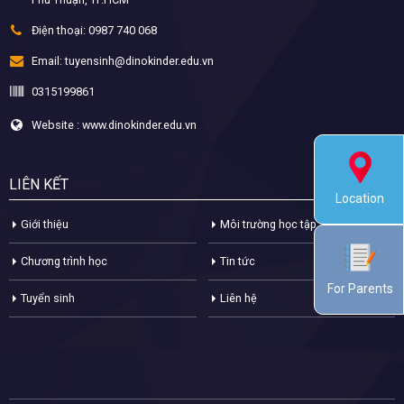
Điện thoại:
0987 740 068
Email:
tuyensinh@dinokinder.edu.vn
0315199861
Website : www.dinokinder.edu.vn
LIÊN KẾT
Location
Giới thiệu
Môi trường học tập
Chương trình học
Tin tức
For Parents
Tuyển sinh
Liên hệ