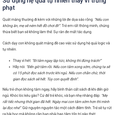
Sử dụng hệ quả tự nhiên thay vì trừng
phạt
Quát mắng thường đi kèm với những lời đe dọa sáo rỗng:
“Nếu con
không ăn, mẹ sẽ ném hết đồ chơi đi!”
. Trẻ em rất thông minh, chúng
thừa biết bạn sẽ không làm thế. Sự răn đe mất tác dụng.
Cách dạy con không quát mắng đề cao việc sử dụng hệ quả logic và
tự nhiên.
Thay vì hét:
“Đi tắm ngay lập tức, không thì đừng trách!”
Hãy nói:
“Đến giờ tắm rồi. Nếu con tắm xong sớm, chúng ta sẽ
có 15 phút đọc sách trước khi ngủ. Nếu con chần chừ, thời
gian đọc sách sẽ hết. Tùy con quyết định”
.
Nếu trẻ chọn không tắm ngay, hãy bình thản cất sách đi khi đến giờ
ngủ. Khóc lóc kêu gào? Cứ để trẻ khóc, và bạn nhẹ nhàng đáp:
“Mẹ
rất tiếc nhưng thời gian đã hết. Ngày mai con tắm sớm hơn thì mình
lại đọc nhé”
. Giữ nguyên nguyên tắc một cách điềm tĩnh. Trẻ sẽ tự rút
ra bài học mà không cần bạn phải hao tâm tổn trí gào thét.