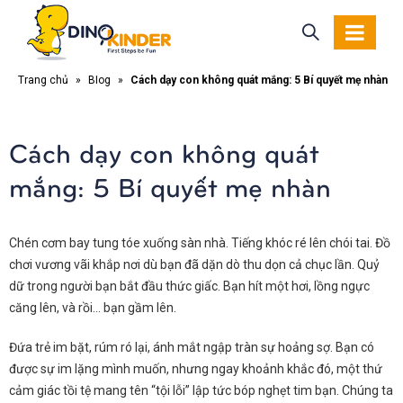
Trang chủ
»
Blog
»
Cách dạy con không quát mắng: 5 Bí quyết mẹ nhàn
Cách dạy con không quát
mắng: 5 Bí quyết mẹ nhàn
Chén cơm bay tung tóe xuống sàn nhà. Tiếng khóc ré lên chói tai. Đồ
chơi vương vãi khắp nơi dù bạn đã dặn dò thu dọn cả chục lần. Quỷ
dữ trong người bạn bắt đầu thức giấc. Bạn hít một hơi, lồng ngực
căng lên, và rồi… bạn gầm lên.
Đứa trẻ im bặt, rúm ró lại, ánh mắt ngập tràn sự hoảng sợ. Bạn có
được sự im lặng mình muốn, nhưng ngay khoảnh khắc đó, một thứ
cảm giác tồi tệ mang tên “tội lỗi” lập tức bóp nghẹt tim bạn. Chúng ta