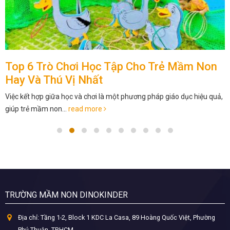
Top 6 Trò Chơi Học Tập Cho Trẻ Mầm Non
Hay Và Thú Vị Nhất
Việc kết hợp giữa học và chơi là một phương pháp giáo dục hiệu quả,
giúp trẻ mầm non...
read more
TRƯỜNG MẦM NON DINOKINDER
Địa chỉ:
Tầng 1-2, Block 1 KDC La Casa, 89 Hoàng Quốc Việt, Phường
Phú Thuận, TP.HCM