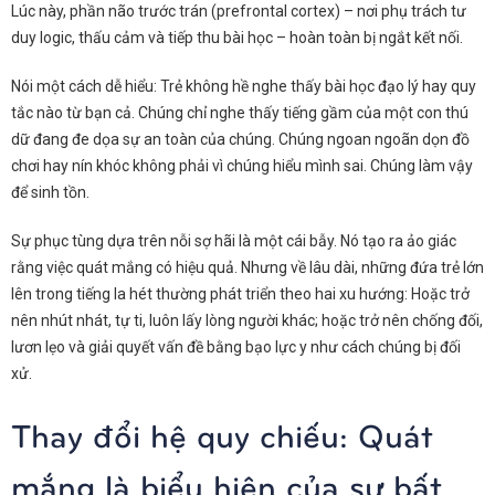
Lúc này, phần não trước trán (prefrontal cortex) – nơi phụ trách tư
duy logic, thấu cảm và tiếp thu bài học – hoàn toàn bị ngắt kết nối.
Nói một cách dễ hiểu: Trẻ không hề nghe thấy bài học đạo lý hay quy
tắc nào từ bạn cả. Chúng chỉ nghe thấy tiếng gầm của một con thú
dữ đang đe dọa sự an toàn của chúng. Chúng ngoan ngoãn dọn đồ
chơi hay nín khóc không phải vì chúng hiểu mình sai. Chúng làm vậy
để sinh tồn.
Sự phục tùng dựa trên nỗi sợ hãi là một cái bẫy. Nó tạo ra ảo giác
rằng việc quát mắng có hiệu quả. Nhưng về lâu dài, những đứa trẻ lớn
lên trong tiếng la hét thường phát triển theo hai xu hướng: Hoặc trở
nên nhút nhát, tự ti, luôn lấy lòng người khác; hoặc trở nên chống đối,
lươn lẹo và giải quyết vấn đề bằng bạo lực y như cách chúng bị đối
xử.
Thay đổi hệ quy chiếu: Quát
mắng là biểu hiện của sự bất