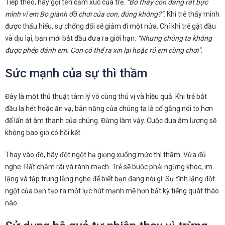
Tiếp theo, hãy gọi tên cảm xúc của trẻ.
“Bố thấy con đang rất bực
mình vì em Bo giành đồ chơi của con, đúng không?”
. Khi trẻ thấy mình
được thấu hiểu, sự chống đối sẽ giảm đi một nửa. Chỉ khi trẻ gật đầu
và dịu lại, bạn mới bắt đầu đưa ra giới hạn:
“Nhưng chúng ta không
được phép đánh em. Con có thể ra xin lại hoặc rủ em cùng chơi”
.
Sức mạnh của sự thì thầm
Đây là một thủ thuật tâm lý vô cùng thú vị và hiệu quả. Khi trẻ bắt
đầu la hét hoặc ăn vạ, bản năng của chúng ta là cố gắng nói to hơn
để lấn át âm thanh của chúng. Đừng làm vậy. Cuộc đua âm lượng sẽ
không bao giờ có hồi kết.
Thay vào đó, hãy đột ngột hạ giọng xuống mức thì thầm. Vừa đủ
nghe. Rất chậm rãi và rành mạch. Trẻ sẽ buộc phải ngừng khóc, im
lặng và tập trung lắng nghe để biết bạn đang nói gì. Sự tĩnh lặng đột
ngột của bạn tạo ra một lực hút mạnh mẽ hơn bất kỳ tiếng quát tháo
nào.