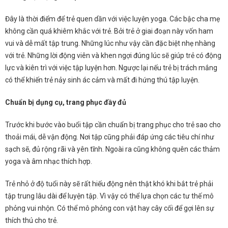
Đây là thời điểm để trẻ quen dần với việc luyện yoga. Các bậc cha mẹ
không cần quá khiêm khắc với trẻ. Bởi trẻ ở giai đoạn này vốn ham
vui và dễ mất tập trung. Những lúc như vậy cần đặc biệt nhẹ nhàng
với trẻ.
Những lời động viên và khen ngợi đúng lúc sẽ giúp trẻ có động
lực và kiên trì với việc tập luyện hơn. Ngược lại nếu trẻ bị trách mắng
có thể khiến trẻ nảy sinh ác cảm và mất đi hứng thú tập luyện.
Chuẩn bị dụng cụ, trang phục đầy đủ
Trước khi bước vào buổi tập cần chuẩn bị trang phục cho trẻ sao cho
thoải mái, dễ vận động. Nơi tập cũng phải đáp ứng các tiêu chí như
sạch sẽ, đủ rộng rãi và yên tĩnh. Ngoài ra cũng không quên các thảm
yoga và âm nhạc thích hợp.
Trẻ nhỏ ở độ tuổi này sẽ rất hiếu động nên thật khó khi bắt trẻ phải
tập trung lâu dài để luyện tập. Vì vậy có thể lựa chọn các tư thế mô
phỏng vui nhộn. Có thể mô phỏng con vật hay cây cối để gợi lên sự
thích thú cho trẻ.