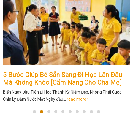
5 Bước Giúp Bé Sẵn Sàng Đi Học Lần Đầu
Mà Không Khóc [Cẩm Nang Cho Cha Mẹ]
Biến Ngày Đầu Tiên Đi Học Thành Kỷ Niệm Đẹp, Không Phải Cuộc
Chia Ly Đẫm Nước Mắt Ngày đầu...
read more