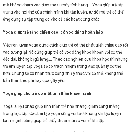
mà không chạm vào điện thoại, máy tính bảng,…
Yoga giúp trẻ tập
trung vào hơi thở của chính mình khi tập luyện, từ đó mà trẻ có thể
ứng dụng sự tập trung đó vào cả các hoạt động khác.
Yoga giúp trẻ tăng chiều cao, có vóc dáng hoàn hảo
Việc rèn luyện yoga đúng cách giúp trẻ có thể phát triển chiều cao tốt
vào tương lại. Nó cũng giúp trẻ có vóc dáng khỏe khoắn với cơ thể
dẻo dai, không bị gù lưng,…
Theo các nghiên cứu khoa học thì những
trẻ em luyện tập yoga sẽ có trách nhiệm trong việc quản lý cơ thể
hơn. Chúng sẽ có nhận thức cũng như ý thức với cơ thể, không thể
bản thân béo phì hay quá gầy yếu.
Yoga giúp cho trẻ có một tinh thần khỏe mạnh
Yoga là liệu pháp giúp tinh thần trẻ nhẹ nhàng, giảm căng thẳng
trong học tập. Các bài tập yoga cũng vui tươi,không khí tập luyện
lành mạnh cũng giúp trẻ thấy thoải mái và vui vẻ khi tập.