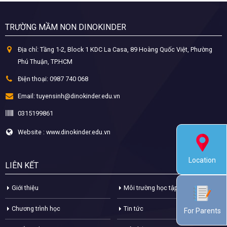
TRƯỜNG MẦM NON DINOKINDER
Địa chỉ:
Tầng 1-2, Block 1 KDC La Casa, 89 Hoàng Quốc Việt, Phường
Phú Thuận, TP.HCM
Điện thoại:
0987 740 068
Email:
tuyensinh@dinokinder.edu.vn
0315199861
Website : www.dinokinder.edu.vn
Location
LIÊN KẾT
Giới thiệu
Môi trường học tập
Chương trình học
Tin tức
For Parents