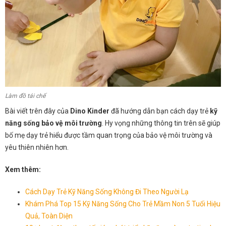
Làm đồ tái chế
Bài viết trên đây của
Dino Kinder
đã hướng dẫn bạn cách dạy trẻ
kỹ
năng sống bảo vệ môi trường
. Hy vọng những thông tin trên sẽ giúp
bố mẹ dạy trẻ hiểu được tầm quan trọng của bảo vệ môi trường và
yêu thiên nhiên hơn.
Xem thêm:
Cách Dạy Trẻ Kỹ Năng Sống Không Đi Theo Người Lạ
Khám Phá Top 15 Kỹ Năng Sống Cho Trẻ Mầm Non 5 Tuổi Hiệu
Quả, Toàn Diện