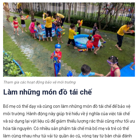
Tham gia các hoạt động bảo vệ môi trường
Làm những món đồ tái chế
Bố mẹ có thể dạy và cùng con làm những món đồ tái chế để bảo vệ
môi trường. Hành động này giúp trẻ hiểu về ý nghĩa của việc tái chế
và sử dụng lại vật liệu cũ để giảm thiểu lượng rác thải cũng như tối ưu
hóa tài nguyên. Có nhiều sản phẩm tái chế mà bố mẹ và trẻ có thể
làm cùng nhau như túi vải từ quần áo cũ, vòng tay từ bàn chải đánh