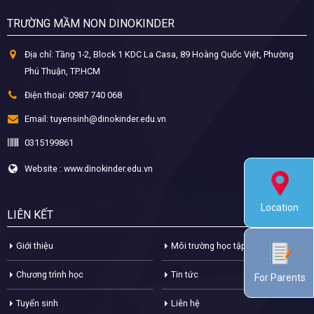
TRƯỜNG MẦM NON DINOKINDER
Địa chỉ:
Tầng 1-2, Block 1 KDC La Casa, 89 Hoàng Quốc Việt, Phường
Phú Thuận, TP.HCM
Điện thoại:
0987 740 068
Email:
tuyensinh@dinokinder.edu.vn
0315199861
Website : www.dinokinder.edu.vn
Location
LIÊN KẾT
Giới thiệu
Môi trường học tập
Chương trình học
Tin tức
For Parents
Tuyển sinh
Liên hệ