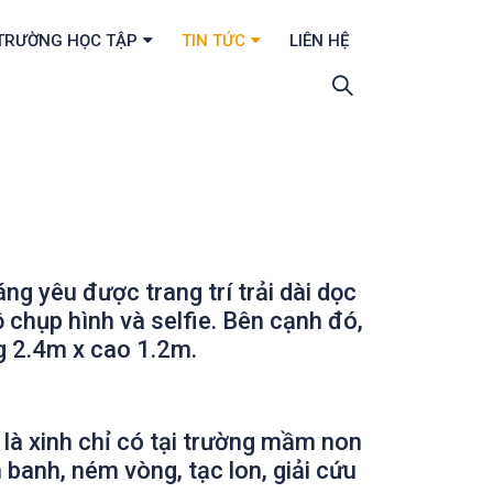
TRƯỜNG HỌC TẬP
TIN TỨC
LIÊN HỆ
g yêu được trang trí trải dài dọc
ồ chụp hình và selfie. Bên cạnh đó,
g 2.4m x cao 1.2m.
à xinh chỉ có tại trườn
g mầm non
 banh, ném vòng, tạc lon, giải cứu