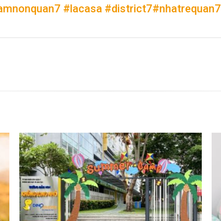
amnonquan7
#
lacasa
#
district7
#
nhatrequan7