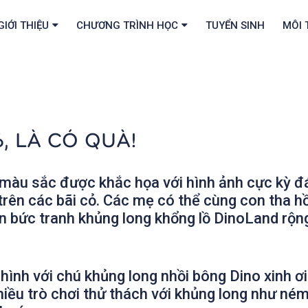
GIỚI THIỆU
CHƯƠNG TRÌNH HỌC
TUYỂN SINH
MÔI 
, LÀ CÓ QUÀ!
àu sắc được khắc họa với hình ảnh cực kỳ đán
à trên các bãi cỏ. Các mẹ có thể cùng con tha h
ên bức tranh khủng long khổng lồ DinoLand rộn
nh với chú khủng long nhồi bông Dino xinh ơi l
hiều trò chơi thử thách với khủng long như ném