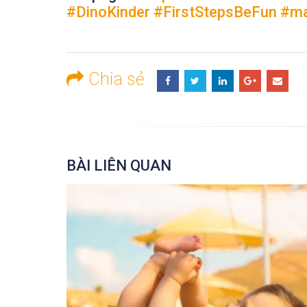
#
DinoKinder
#
FirstStepsBeFun
#
m
Chia sẻ
BÀI LIÊN QUAN