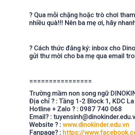
?
Qua mỗi chặng hoặc trò chơi tham 
nhiều quà!!! Nên ba mẹ ơi, hãy nhan
?
Cách thức đăng ký: inbox cho Dino 
gửi thư mời cho ba mẹ qua email tro
================
Trường mầm non song ngữ DINOKI
Địa chỉ
?
: Tầng 1-2 Block 1, KDC L
Hotline + Zalo
?
: 0987 740 068
Email
?
: tuyensinh@dinokinder.edu.
Website
?
:
www.dinokinder.edu.vn
Fanpage
?
:
https://www.facebook.