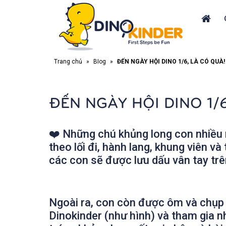
Trang chủ
»
Blog
»
ĐẾN NGÀY HỘI DINO 1/6, LÀ CÓ QUÀ!
ĐẾN NGÀY HỘI DINO 1/6
❤️
Những chú khủng long con nhiều m
theo lối đi, hành lang, khung viên v
các con sẽ được lưu dấu vân tay tr
Ngoài ra, con còn được ôm và chụp hì
Dinokinder (như hình) và tham gia n