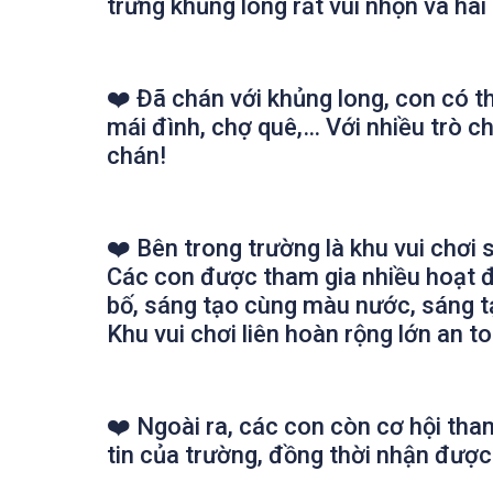
trứng khủng long rất vui nhộn và hài
❤️
Đã chán với khủng long, con có t
mái đình, chợ quê,… Với nhiều trò c
chán!
❤️
Bên trong trường là khu vui chơi s
Các con được tham gia nhiều hoạt đ
bố, sáng tạo cùng màu nước, sáng 
Khu vui chơi liên hoàn rộng lớn an t
❤️
Ngoài ra, các con còn cơ hội tha
tin của trường, đồng thời nhận được