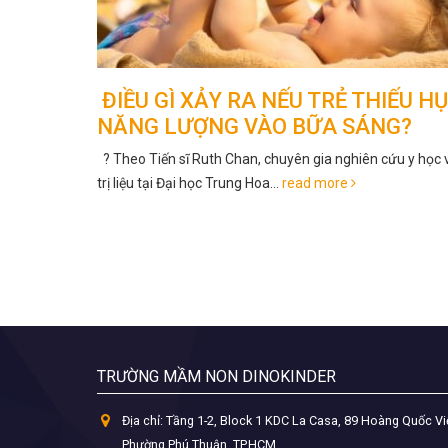
THIẾU HỤT
OPEN DAY (01/07/2023) – NGÀ
ÁNG?
HỘI ĐẶC BIỆT ĐÓN CHÀO CÁC B
ĐẾN VỚI DINOKINDER
iên cứu y học và
Dino Kinder xin gửi lời mời đến Quý phụ huynh và cá
tham gia ngày hội đặc biệt...
read more
TRƯỜNG MẦM NON DINOKINDER
Địa chỉ:
Tầng 1-2, Block 1 KDC La Casa, 89 Hoàng Quốc Vi
Phường Phú Thuận, TP.HCM