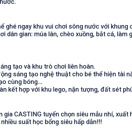
 hước.
hể ghé ngay khu vui chơi sông nước với khung
hơi dân gian: múa lân, chèo xuồng, bắt cá, làm
áng tạo và khu trò chơi liên hoàn.
ộng sáng tạo nghệ thuật cho bé thể hiện tài n
tạo cùng bóng…
oàn kết hợp với khu lego, nặn tượng, đất sét p
m gia CASTING tuyển chọn siêu mẫu nhí, xuất h
 nhiều suất học bổng siêu hấp dẫn!!!