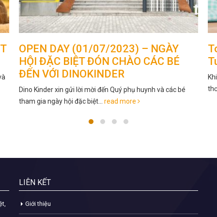
Y
Top 10 Bài Thơ Cho Trẻ Mầm Non 3
É
Tuổi Giúp Phát Triển Trí Não
Khi trẻ được 3 tuổi, bố mẹ có thể bắt đầu dạy bé những bài
thơ hay và đơn...
read more
c bé
LIÊN KẾT
ệt,
Giới thiệu