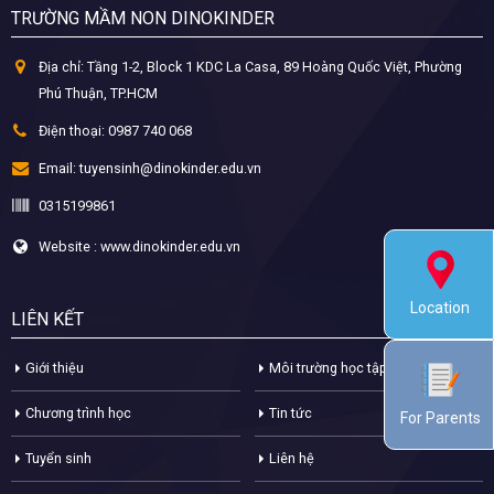
TRƯỜNG MẦM NON DINOKINDER
Địa chỉ:
Tầng 1-2, Block 1 KDC La Casa, 89 Hoàng Quốc Việt, Phường
Phú Thuận, TP.HCM
Điện thoại:
0987 740 068
Email:
tuyensinh@dinokinder.edu.vn
0315199861
Website : www.dinokinder.edu.vn
Location
LIÊN KẾT
Giới thiệu
Môi trường học tập
Chương trình học
Tin tức
For Parents
Tuyển sinh
Liên hệ