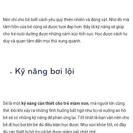
Nên chỉ cho bé biết cách yêu quý thiên nhiên và động vật. Nhờ đó mà
tâm hồn của bé cũng sẽ được tươi đẹp hơn. Đây là kỹ năng sẽ giúp
cho trẻ nuôi dưỡng được những cảm xúc tích cực. Học được cách tư
duy và quan tâm đến mọi thứ xung quanh.
Kỹ năng bơi lội
Sẽ là một
kỹ năng cần thiết cho trẻ mầm non
, mà người lớn cũng
thế. Đôi khi xảy ra những tình huống bất ngờ như bị rơi xuống ao hồ
bé sẽ có những kỹ năng để phản ứng lại. Tốt nhất là bạn vẫn nên cho
bé đi học bơi khi bé đủ điều kiện học được. Như sức khỏe tốt, có đầy
đủ các thiết bị hỗ trợ và bé được giám sát chặt chẽ.