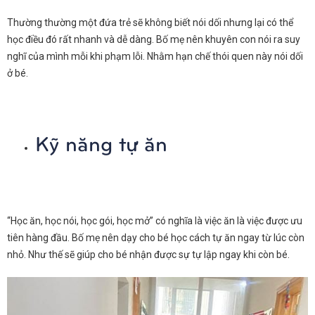
Thường thường một đứa trẻ sẽ không biết nói dối nhưng lại có thể
học điều đó rất nhanh và dễ dàng. Bố mẹ nên khuyên con nói ra suy
nghĩ của mình mỗi khi phạm lỗi. Nhằm hạn chế thói quen này nói dối
ở bé.
Kỹ năng tự ăn
“Học ăn, học nói, học gói, học mở” có nghĩa là việc ăn là việc được ưu
tiên hàng đầu. Bố mẹ nên dạy cho bé học cách tự ăn ngay từ lúc còn
nhỏ. Như thế sẽ giúp cho bé nhận được sự tự lập ngay khi còn bé.