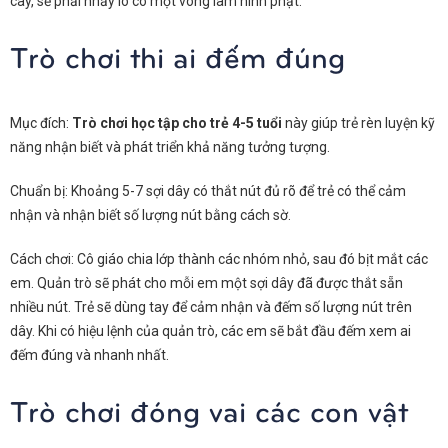
cây, sẽ phải nhảy lò cò một vòng làm hình phạt.
Trò chơi thi ai đếm đúng
Mục đích:
Trò chơi học tập cho trẻ 4-5 tuổi
này giúp trẻ rèn luyện kỹ
năng nhận biết và phát triển khả năng tưởng tượng.
Chuẩn bị: Khoảng 5-7 sợi dây có thắt nút đủ rõ để trẻ có thể cảm
nhận và nhận biết số lượng nút bằng cách sờ.
Cách chơi: Cô giáo chia lớp thành các nhóm nhỏ, sau đó bịt mắt các
em. Quản trò sẽ phát cho mỗi em một sợi dây đã được thắt sẵn
nhiều nút. Trẻ sẽ dùng tay để cảm nhận và đếm số lượng nút trên
dây. Khi có hiệu lệnh của quản trò, các em sẽ bắt đầu đếm xem ai
đếm đúng và nhanh nhất.
Trò chơi đóng vai các con vật