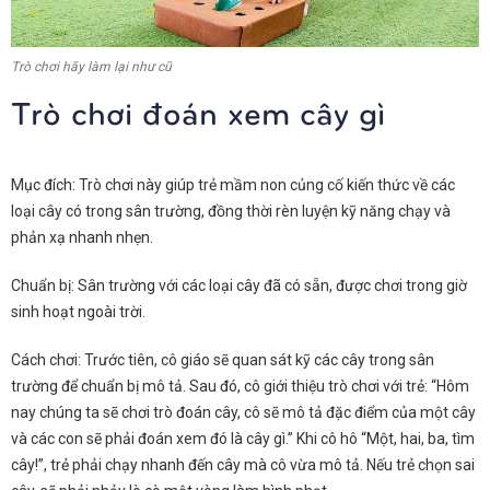
Trò chơi hãy làm lại như cũ
Trò chơi đoán xem cây gì
Mục đích: Trò chơi này giúp trẻ mầm non củng cố kiến thức về các
loại cây có trong sân trường, đồng thời rèn luyện kỹ năng chạy và
phản xạ nhanh nhẹn.
Chuẩn bị: Sân trường với các loại cây đã có sẵn, được chơi trong giờ
sinh hoạt ngoài trời.
Cách chơi: Trước tiên, cô giáo sẽ quan sát kỹ các cây trong sân
trường để chuẩn bị mô tả. Sau đó, cô giới thiệu trò chơi với trẻ: “Hôm
nay chúng ta sẽ chơi trò đoán cây, cô sẽ mô tả đặc điểm của một cây
và các con sẽ phải đoán xem đó là cây gì.” Khi cô hô “Một, hai, ba, tìm
cây!”, trẻ phải chạy nhanh đến cây mà cô vừa mô tả. Nếu trẻ chọn sai