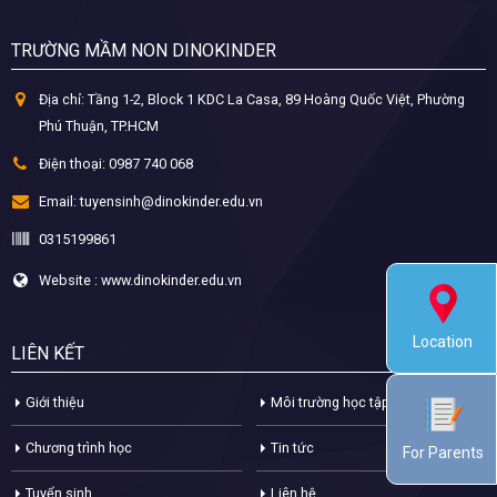
TRƯỜNG MẦM NON DINOKINDER
Địa chỉ:
Tầng 1-2, Block 1 KDC La Casa, 89 Hoàng Quốc Việt, Phường
Phú Thuận, TP.HCM
Điện thoại:
0987 740 068
Email:
tuyensinh@dinokinder.edu.vn
0315199861
Website : www.dinokinder.edu.vn
Location
LIÊN KẾT
Giới thiệu
Môi trường học tập
Chương trình học
Tin tức
For Parents
Tuyển sinh
Liên hệ