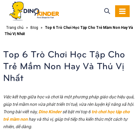
Trang chủ
»
Blog
»
Top 6 Trò Chơi Học Tập Cho Trẻ Mầm Non Hay Và
Thú Vị Nhất
Top 6 Trò Chơi Học Tập Cho
Trẻ Mầm Non Hay Và Thú Vị
Nhất
Việc kết hợp giữa học và chơi là một phương pháp giáo dục hiệu quả,
giúp trẻ mầm non vừa phát triển trí tuệ, vừa rèn luyện kỹ năng xã hội.
Trong bài viết này,
Dino Kinder
sẽ bật mí top 6
trò chơi học tập cho
trẻ mầm non
hay và thú vị, giúp trẻ tiếp thu kiến thức một cách tự
nhiên, dễ dàng.