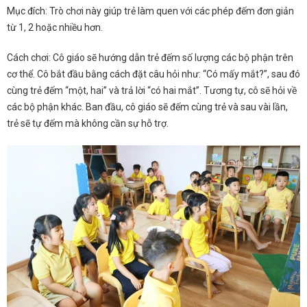
Mục đích: Trò chơi này giúp trẻ làm quen với các phép đếm đơn giản
từ 1, 2 hoặc nhiều hơn.
Cách chơi: Cô giáo sẽ hướng dẫn trẻ đếm số lượng các bộ phận trên
cơ thể. Cô bắt đầu bằng cách đặt câu hỏi như: “Có mấy mắt?”, sau đó
cùng trẻ đếm “một, hai” và trả lời “có hai mắt”. Tương tự, cô sẽ hỏi về
các bộ phận khác. Ban đầu, cô giáo sẽ đếm cùng trẻ và sau vài lần,
trẻ sẽ tự đếm mà không cần sự hỗ trợ.