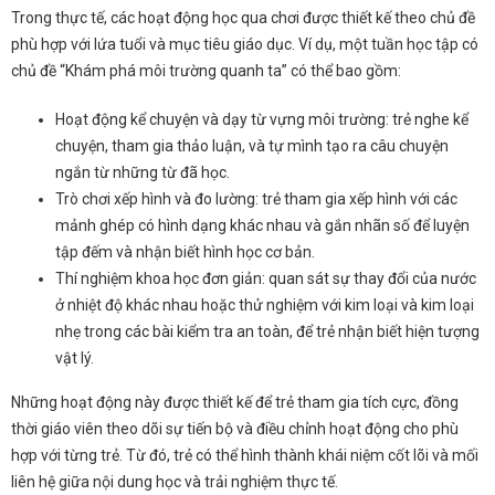
Trong thực tế, các hoạt động học qua chơi được thiết kế theo chủ đề
phù hợp với lứa tuổi và mục tiêu giáo dục. Ví dụ, một tuần học tập có
chủ đề “Khám phá môi trường quanh ta” có thể bao gồm:
Hoạt động kể chuyện và dạy từ vựng môi trường: trẻ nghe kể
chuyện, tham gia thảo luận, và tự mình tạo ra câu chuyện
ngắn từ những từ đã học.
Trò chơi xếp hình và đo lường: trẻ tham gia xếp hình với các
mảnh ghép có hình dạng khác nhau và gắn nhãn số để luyện
tập đếm và nhận biết hình học cơ bản.
Thí nghiệm khoa học đơn giản: quan sát sự thay đổi của nước
ở nhiệt độ khác nhau hoặc thử nghiệm với kim loại và kim loại
nhẹ trong các bài kiểm tra an toàn, để trẻ nhận biết hiện tượng
vật lý.
Những hoạt động này được thiết kế để trẻ tham gia tích cực, đồng
thời giáo viên theo dõi sự tiến bộ và điều chỉnh hoạt động cho phù
hợp với từng trẻ. Từ đó, trẻ có thể hình thành khái niệm cốt lõi và mối
liên hệ giữa nội dung học và trải nghiệm thực tế.