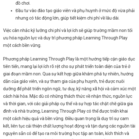
đồ chơi.
Đầu tư vào đào tạo giáo viên và phụ huynh ở mức độ vừa phải
nhưng có tác động lớn, giúp tiết kiệm chi phí về lâu dài.
Việc cân nhắc kỹ lưỡng chi phí và lợi ích sẽ giúp trường mầm non tối
ưu hóa nguồn lực và duy trì phương pháp Learning Through Play
một cách bền vững.
Phương pháp Learning Through Play là một hướng tiếp cận giáo dục
tiên tiến, mang lại lợi ích rõ rệt cho sự phát triển toàn diện của trẻ ở
giai đoạn mầm non. Qua sự kết hợp giữa khám phá tự nhiên, hướng
dẫn của giáo viên, và sự tham gia của phụ huynh, trẻ được nuôi
dưỡng để phát triển ngôn ngữ, tư duy, kỹ năng xã hội và cảm xúc một
cách hài hòa. Mặc dù có những thách thức về nhận thức, nguồn lực
và thời gian, với các giải pháp cụ thể và sự hợp tác chặt chẽ giữa gia
đình và nhà trường, Learning Through Play có thể được triển khai
một cách hiệu quả và bền vững. Điều quan trọng là duy trì sự cam
kết, liên tục cải thiện chất lượng hoạt động và tận dụng các nguồn tài
nguyên sẵn có để tạo ra môi trường học tập an toàn, kích thích và