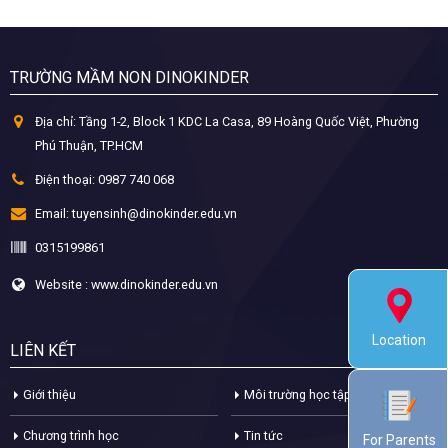
TRƯỜNG MẦM NON DINOKINDER
Địa chỉ:
Tầng 1-2, Block 1 KDC La Casa, 89 Hoàng Quốc Việt, Phường
Phú Thuận, TP.HCM
Điện thoại:
0987 740 068
Email:
tuyensinh@dinokinder.edu.vn
0315199861
Website : www.dinokinder.edu.vn
Location
LIÊN KẾT
Giới thiệu
Môi trường học tập
Chương trình học
Tin tức
For Parents