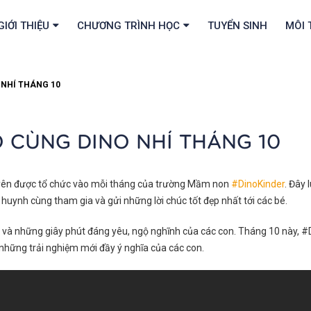
GIỚI THIỆU
CHƯƠNG TRÌNH HỌC
TUYỂN SINH
MÔI 
 NHÍ THÁNG 10
 CÙNG DINO NHÍ THÁNG 10
uyên được tổ chức vào mỗi tháng của trường Mầm non
#DinoKinder
. Đây
uynh cùng tham gia và gửi những lời chúc tốt đẹp nhất tới các bé.
o và những giây phút đáng yêu, ngộ nghĩnh của các con. Tháng 10 này, #Di
những trải nghiệm mới đầy ý nghĩa của các con.