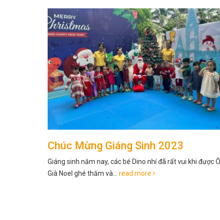
KHÁM SỨC KHOẺ ĐỊNH KỲ
 khi được Ông
Sáng nay, tại Dinokinder, các bé Dino...
read more