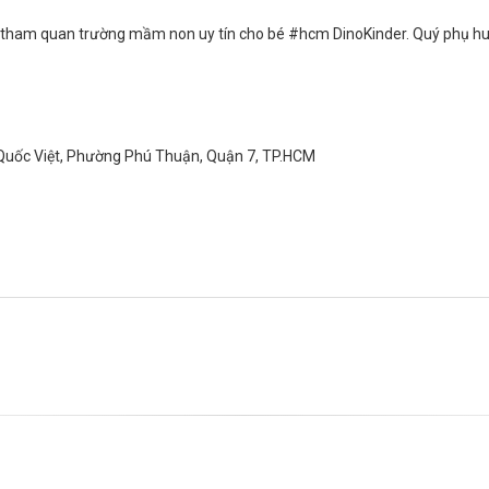
n tham quan trường mầm non uy tín cho bé
#
hcm
DinoKinder. Quý phụ huy
g Quốc Việt, Phường Phú Thuận, Quận 7, TP.HCM