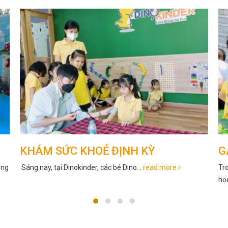
GALA DỰ ÁN THẾ GIỚI KHỦNG LONG
F
Trong suốt 1 tháng học về chủ đề , các bé Dino nhí đã được
Sán
học thật nhiều...
read more
trò