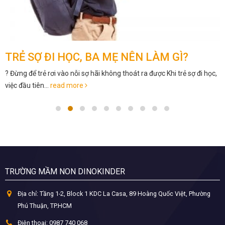
TRẺ SỢ ĐI HỌC, BA MẸ NÊN LÀM GÌ?
? Đừng để trẻ rơi vào nỗi sợ hãi không thoát ra được Khi trẻ sợ đi học,
việc đầu tiên...
read more
TRƯỜNG MẦM NON DINOKINDER
Địa chỉ:
Tầng 1-2, Block 1 KDC La Casa, 89 Hoàng Quốc Việt, Phường
Phú Thuận, TP.HCM
Điện thoại:
0987 740 068