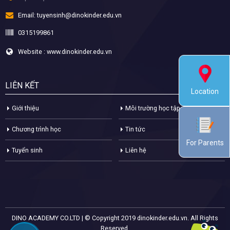
Email:
tuyensinh@dinokinder.edu.vn
0315199861
Website : www.dinokinder.edu.vn
LIÊN KẾT
Location
Giới thiệu
Môi trường học tập
Chương trình học
Tin tức
For Parents
Tuyển sinh
Liên hệ
DINO ACADEMY CO.LTD | © Copyright 2019 dinokinder.edu.vn. All Rights
Reserved.