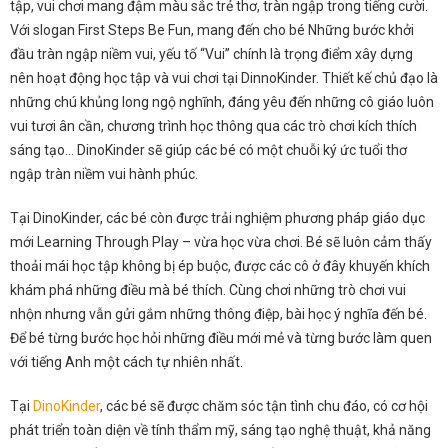
tập, vui chơi mang đậm màu sắc trẻ thơ, tràn ngập trong tiếng cười.
Với slogan First Steps Be Fun, mang đến cho bé Những bước khởi
đầu tràn ngập niềm vui, yếu tố “Vui” chính là trọng điểm xây dựng
nên hoạt động học tập và vui chơi tại DinnoKinder. Thiết kế chủ đạo là
những chú khủng long ngộ nghĩnh, đáng yêu đến những cô giáo luôn
vui tươi ân cần, chương trình học thông qua các trò chơi kích thích
sáng tạo… DinoKinder sẽ giúp các bé có một chuỗi ký ức tuổi thơ
ngập tràn niềm vui hành phúc.
Tại DinoKinder, các bé còn được trải nghiệm phương pháp giáo dục
mới Learning Through Play – vừa học vừa chơi. Bé sẽ luôn cảm thấy
thoải mái học tập không bị ép buộc, được các cô ở đây khuyến khích
khám phá những điều mà bé thích. Cùng chơi những trò chơi vui
nhộn nhưng vẫn gửi gắm những thông điệp, bài học ý nghĩa đến bé.
Để bé từng bước học hỏi những điều mới mẻ và từng bước làm quen
với tiếng Anh một cách tự nhiên nhất.
Tại
DinoKinder
, các bé sẽ được chăm sóc tận tình chu đáo, có cơ hội
phát triển toàn diện về tính thẩm mỹ, sáng tạo nghệ thuật, khả năng