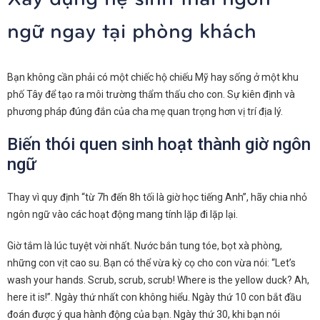
ngữ ngay tại phòng khách
Bạn không cần phải có một chiếc hộ chiếu Mỹ hay sống ở một khu
phố Tây để tạo ra môi trường thẩm thấu cho con. Sự kiên định và
phương pháp đúng đắn của cha mẹ quan trọng hơn vị trí địa lý.
Biến thói quen sinh hoạt thành giờ ngôn
ngữ
Thay vì quy định “từ 7h đến 8h tối là giờ học tiếng Anh”, hãy chia nhỏ
ngôn ngữ vào các hoạt động mang tính lặp đi lặp lại.
Giờ tắm là lúc tuyệt vời nhất. Nước bắn tung tóe, bọt xà phòng,
những con vịt cao su. Bạn có thể vừa kỳ cọ cho con vừa nói: “Let’s
wash your hands. Scrub, scrub, scrub! Where is the yellow duck? Ah,
here it is!”. Ngày thứ nhất con không hiểu. Ngày thứ 10 con bắt đầu
đoán được ý qua hành động của bạn. Ngày thứ 30, khi bạn nói