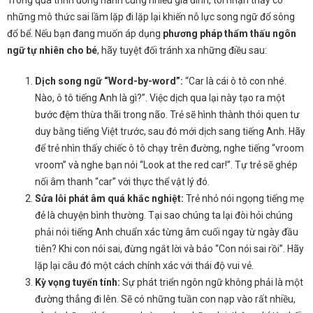
Trong quá trình đồng hành cùng nhiều gia đình, tôi nhận thấy có
những mô thức sai lầm lặp đi lặp lại khiến nỗ lực song ngữ đổ sông
đổ bể. Nếu bạn đang muốn áp dụng
phương pháp thẩm thấu ngôn
ngữ tự nhiên cho bé
, hãy tuyệt đối tránh xa những điều sau:
Dịch song ngữ “Word-by-word”:
“Car là cái ô tô con nhé.
Nào, ô tô tiếng Anh là gì?”. Việc dịch qua lại này tạo ra một
bước đệm thừa thãi trong não. Trẻ sẽ hình thành thói quen tư
duy bằng tiếng Việt trước, sau đó mới dịch sang tiếng Anh. Hãy
để trẻ nhìn thấy chiếc ô tô chạy trên đường, nghe tiếng “vroom
vroom” và nghe bạn nói “Look at the red car!”. Tự trẻ sẽ ghép
nối âm thanh “car” với thực thể vật lý đó.
Sửa lỗi phát âm quá khắc nghiệt:
Trẻ nhỏ nói ngọng tiếng mẹ
đẻ là chuyện bình thường. Tại sao chúng ta lại đòi hỏi chúng
phải nói tiếng Anh chuẩn xác từng âm cuối ngay từ ngày đầu
tiên? Khi con nói sai, đừng ngắt lời và bảo “Con nói sai rồi”. Hãy
lặp lại câu đó một cách chính xác với thái độ vui vẻ.
Kỳ vọng tuyến tính:
Sự phát triển ngôn ngữ không phải là một
đường thẳng đi lên. Sẽ có những tuần con nạp vào rất nhiều,