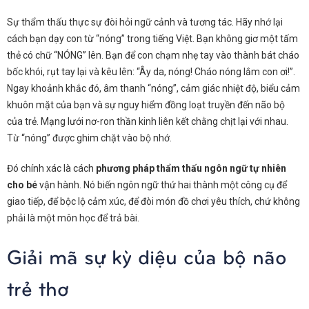
Sự thẩm thấu thực sự đòi hỏi ngữ cảnh và tương tác. Hãy nhớ lại
cách bạn dạy con từ “nóng” trong tiếng Việt. Bạn không giơ một tấm
thẻ có chữ “NÓNG” lên. Bạn để con chạm nhẹ tay vào thành bát cháo
bốc khói, rụt tay lại và kêu lên: “Ây da, nóng! Cháo nóng lắm con ơi!”.
Ngay khoảnh khắc đó, âm thanh “nóng”, cảm giác nhiệt độ, biểu cảm
khuôn mặt của bạn và sự nguy hiểm đồng loạt truyền đến não bộ
của trẻ. Mạng lưới nơ-ron thần kinh liên kết chằng chịt lại với nhau.
Từ “nóng” được ghim chặt vào bộ nhớ.
Đó chính xác là cách
phương pháp thẩm thấu ngôn ngữ tự nhiên
cho bé
vận hành. Nó biến ngôn ngữ thứ hai thành một công cụ để
giao tiếp, để bộc lộ cảm xúc, để đòi món đồ chơi yêu thích, chứ không
phải là một môn học để trả bài.
Giải mã sự kỳ diệu của bộ não
trẻ thơ