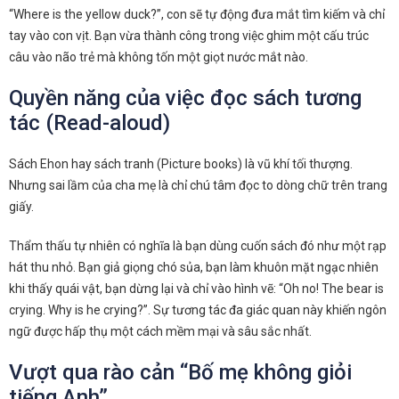
“Where is the yellow duck?”, con sẽ tự động đưa mắt tìm kiếm và chỉ
tay vào con vịt. Bạn vừa thành công trong việc ghim một cấu trúc
câu vào não trẻ mà không tốn một giọt nước mắt nào.
Quyền năng của việc đọc sách tương
tác (Read-aloud)
Sách Ehon hay sách tranh (Picture books) là vũ khí tối thượng.
Nhưng sai lầm của cha mẹ là chỉ chú tâm đọc to dòng chữ trên trang
giấy.
Thẩm thấu tự nhiên có nghĩa là bạn dùng cuốn sách đó như một rạp
hát thu nhỏ. Bạn giả giọng chó sủa, bạn làm khuôn mặt ngạc nhiên
khi thấy quái vật, bạn dừng lại và chỉ vào hình vẽ: “Oh no! The bear is
crying. Why is he crying?”. Sự tương tác đa giác quan này khiến ngôn
ngữ được hấp thụ một cách mềm mại và sâu sắc nhất.
Vượt qua rào cản “Bố mẹ không giỏi
tiếng Anh”