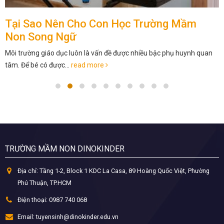
Tại Sao Nên Cho Con Học Trường Mầm
Non Song Ngữ
Môi trường giáo dục luôn là vấn đề được nhiều bậc phụ huynh quan
tâm. Để bé có được...
read more
TRƯỜNG MẦM NON DINOKINDER
Địa chỉ:
Tầng 1-2, Block 1 KDC La Casa, 89 Hoàng Quốc Việt, Phường
Phú Thuận, TP.HCM
Điện thoại:
0987 740 068
Email:
tuyensinh@dinokinder.edu.vn