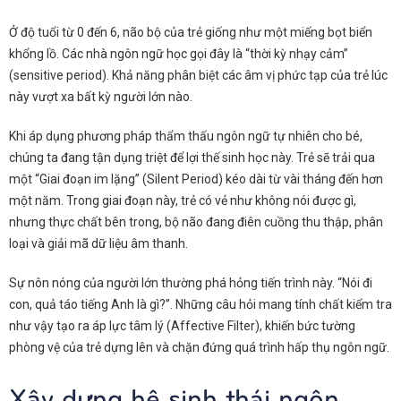
Ở độ tuổi từ 0 đến 6, não bộ của trẻ giống như một miếng bọt biển
khổng lồ. Các nhà ngôn ngữ học gọi đây là “thời kỳ nhạy cảm”
(sensitive period). Khả năng phân biệt các âm vị phức tạp của trẻ lúc
này vượt xa bất kỳ người lớn nào.
Khi áp dụng phương pháp thẩm thấu ngôn ngữ tự nhiên cho bé,
chúng ta đang tận dụng triệt để lợi thế sinh học này. Trẻ sẽ trải qua
một “Giai đoạn im lặng” (Silent Period) kéo dài từ vài tháng đến hơn
một năm. Trong giai đoạn này, trẻ có vẻ như không nói được gì,
nhưng thực chất bên trong, bộ não đang điên cuồng thu thập, phân
loại và giải mã dữ liệu âm thanh.
Sự nôn nóng của người lớn thường phá hỏng tiến trình này. “Nói đi
con, quả táo tiếng Anh là gì?”. Những câu hỏi mang tính chất kiểm tra
như vậy tạo ra áp lực tâm lý (Affective Filter), khiến bức tường
phòng vệ của trẻ dựng lên và chặn đứng quá trình hấp thụ ngôn ngữ.
Xây dựng hệ sinh thái ngôn