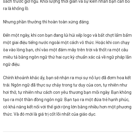
sách trước giờ ngủ. Khối lượng thời gian và sự kiên nhẫn bạn cần bỏ
ra là khổng lồ.
Nhưng phần thưởng thì hoàn toàn xứng đáng.
Đến một ngày, khi con bạn đang lúi húi xếp logo và bất chợt lẩm bẩm
một giai điệu tiếng nước ngoài một cách vô thức. Hoặc khi con chạy
òa vào lòng bạn, chỉ vào một đám mây trên trời và thốt ra một câu
miêu tả bằng ngôn ngữ thứ hai cực kỳ chuẩn xác cả về ngữ pháp lẫn
ngữ điệu.
Chính khoảnh khắc ấy, bạn sẽ nhận ra mọi sự nỗ lực đã đơm hoa kết
trái. Ngôn ngữ đã thực sự chảy trong tư duy của con, tự nhiên như
hơi thở, tự nhiên như cách con yêu thương bạn mỗi ngày. Bạn không
tạo ra một thần đồng ngôn ngữ. Bạn tạo ra một đứa trẻ hạnh phúc,
có khả năng kết nối với thế giới rộng lớn bằng nhiều hơn một phương
thức. Và đó mới là giá trị cốt lõi nhất của giáo dục.