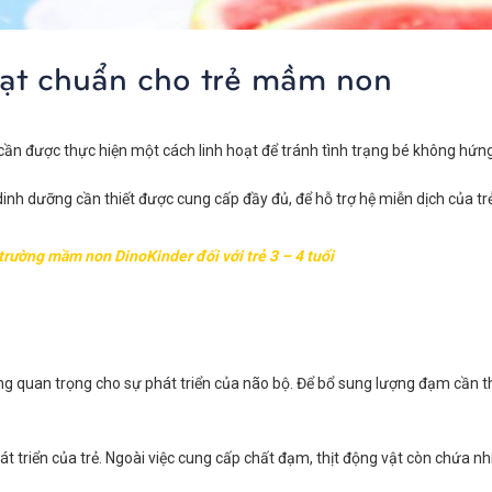
ạt chuẩn cho trẻ mầm non
cần được thực hiện một cách linh hoạt để tránh tình trạng bé không hứng
inh dưỡng cần thiết được cung cấp đầy đủ, để hỗ trợ hệ miễn dịch của trẻ 
rường mầm non DinoKinder đối với trẻ 3 – 4 tuổi
quan trọng cho sự phát triển của não bộ. Để bổ sung lượng đạm cần thiế
t triển của trẻ. Ngoài việc cung cấp chất đạm, thịt động vật còn chứa nh