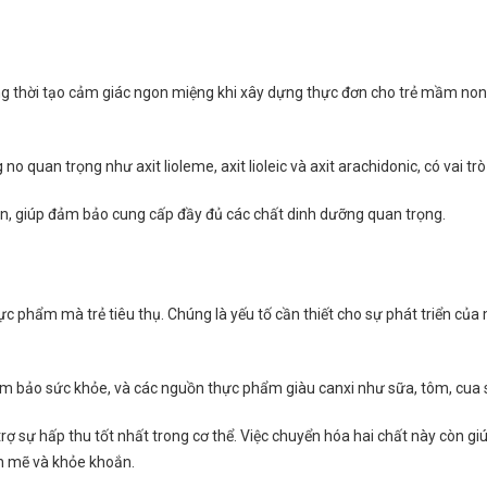
ng thời tạo cảm giác ngon miệng khi xây dựng thực đơn cho trẻ mầm no
quan trọng như axit lioleme, axit lioleic và axit arachidonic, có vai trò 
n, giúp đảm bảo cung cấp đầy đủ các chất dinh dưỡng quan trọng.
c phẩm mà trẻ tiêu thụ. Chúng là yếu tố cần thiết cho sự phát triển của
 bảo sức khỏe, và các nguồn thực phẩm giàu canxi như sữa, tôm, cua s
 sự hấp thu tốt nhất trong cơ thể. Việc chuyển hóa hai chất này còn giúp
h mẽ và khỏe khoắn.