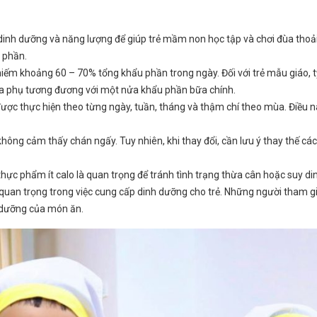
nh dưỡng và năng lượng để giúp trẻ mầm non học tập và chơi đùa thoải 
 phần.
ếm khoảng 60 – 70% tổng khẩu phần trong ngày. Đối với trẻ mẫu giáo, t
ữa phụ tương đương với một nửa khẩu phần bữa chính.
ược thực hiện theo từng ngày, tuần, tháng và thậm chí theo mùa. Điều nà
 không cảm thấy chán ngấy. Tuy nhiên, khi thay đổi, cần lưu ý thay thế
ực phẩm ít calo là quan trọng để tránh tình trạng thừa cân hoặc suy di
quan trọng trong việc cung cấp dinh dưỡng cho trẻ. Những người tham g
h dưỡng của món ăn.