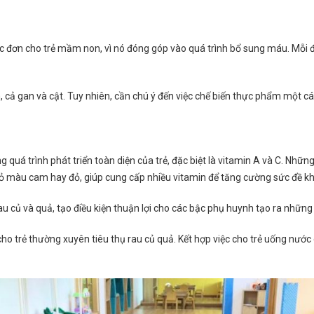
ực đơn cho trẻ mầm non, vì nó đóng góp vào quá trình bổ sung máu. Mỗi
, cả gan và cật. Tuy nhiên, cần chú ý đến việc chế biến thực phẩm một 
ng quá trình phát triển toàn diện của trẻ, đặc biệt là vitamin A và C. Nh
vỏ màu cam hay đỏ, giúp cung cấp nhiều vitamin để tăng cường sức đề kh
u củ và quả, tạo điều kiện thuận lợi cho các bậc phụ huynh tạo ra những
o trẻ thường xuyên tiêu thụ rau củ quả. Kết hợp việc cho trẻ uống nước 