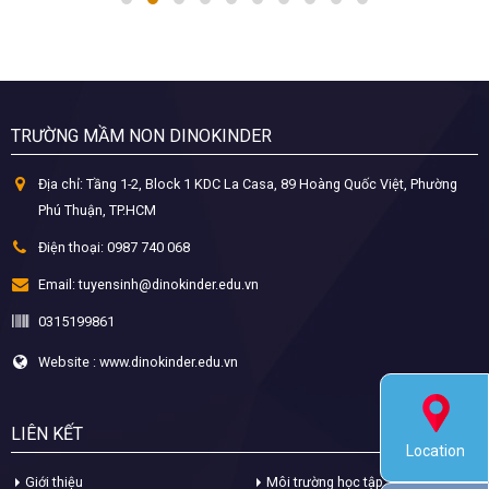
TRƯỜNG MẦM NON DINOKINDER
Địa chỉ:
Tầng 1-2, Block 1 KDC La Casa, 89 Hoàng Quốc Việt, Phường
Phú Thuận, TP.HCM
Điện thoại:
0987 740 068
Email:
tuyensinh@dinokinder.edu.vn
0315199861
Website : www.dinokinder.edu.vn
LIÊN KẾT
Location
Giới thiệu
Môi trường học tập