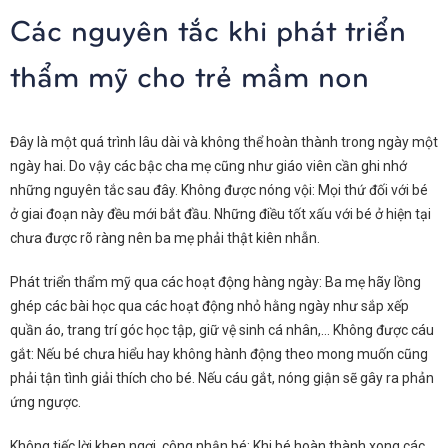
Các nguyên tắc khi phát triển
thẩm mỹ cho trẻ mầm non
Đây là một quá trình lâu dài và không thể hoàn thành trong ngày một
ngày hai. Do vậy các bậc cha mẹ cũng như giáo viên cần ghi nhớ
những nguyên tắc sau đây.
Không được nóng vội: Mọi thứ đối với bé
ở giai đoạn này đều mới bắt đầu. Những điều tốt xấu với bé ở hiện tại
chưa được rõ ràng nên ba mẹ phải thật kiên nhẫn.
Phát triển thẩm mỹ qua các hoạt động hàng ngày: Ba mẹ hãy lồng
ghép các bài học qua các hoạt động nhỏ hằng ngày như sắp xếp
quần áo, trang trí góc học tập, giữ vệ sinh cá nhân,…
Không được cáu
gắt: Nếu bé chưa hiểu hay không hành động theo mong muốn cũng
phải tận tình giải thích cho bé. Nếu cáu gắt, nóng giận sẽ gây ra phản
ứng ngược.
Không tiếc lời khen ngợi, công nhận bé: Khi bé hoàn thành xong các