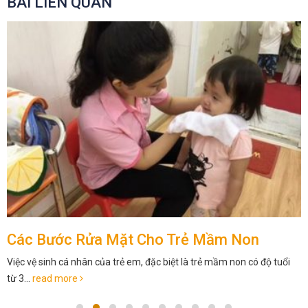
BÀI LIÊN QUAN
Các Bước Rửa Mặt Cho Trẻ Mầm Non
Việc vệ sinh cá nhân của trẻ em, đặc biệt là trẻ mầm non có độ tuổi
từ 3...
read more