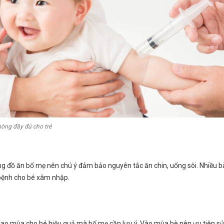
òng đầy đủ cho trẻ
ớng đồ ăn bố mẹ nên chú ý đảm bảo nguyên tắc ăn chin, uống sôi. Nhiều bà
y bệnh cho bé xâm nhập.
o mùa cho bé hiệu quả mà bố mẹ cần lưu ý. Vào mùa hè nên ưu tiên sử d