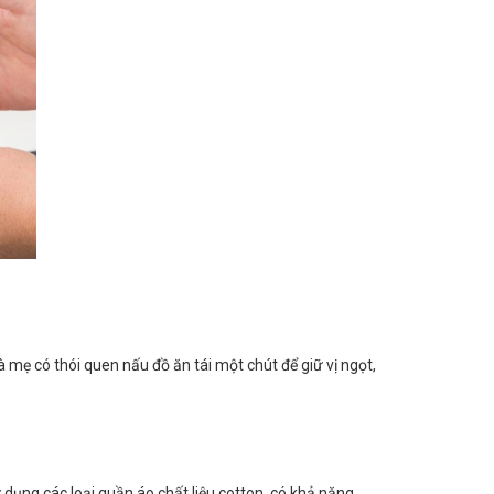
 mẹ có thói quen nấu đồ ăn tái một chút để giữ vị ngọt,
ụng các loại quần áo chất liệu cotton, có khả năng