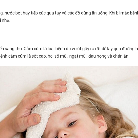
, nước bọt hay tiếp xúc qua tay và các đồ dùng ăn uống. Khi bị mắc bệnh
i nhẹ.
ển sang thu. Cảm cúm là loại bệnh do vi rút gây ra rất dễ lây qua đường hô
ệnh cảm cúm là sốt cao, ho, sổ mũi, ngạt mũi, đau họng và chán ăn.