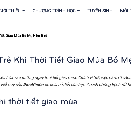
GIỚI THIỆU
CHƯƠNG TRÌNH HỌC
TUYỂN SINH
MÔI 
iết Giao Mùa Bố Mẹ Nên Biết
rẻ Khi Thời Tiết Giao Mùa Bố Mẹ
êu hóa vào những ngày thời tiết giao mùa. Chính vì thế, việc nắm rõ các
 viết này của
DinoKinder
sẽ chia sẻ đến các bạn 7 cách phòng bệnh rất h
i thời tiết giao mùa