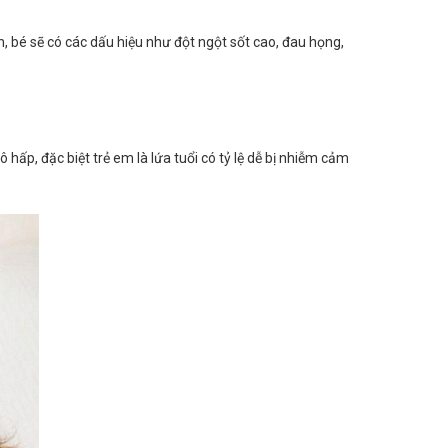
, bé sẽ có các dấu hiệu như đột ngột sốt cao, đau họng,
 hấp, đặc biệt trẻ em là lứa tuổi có tỷ lệ dễ bị nhiễm cảm