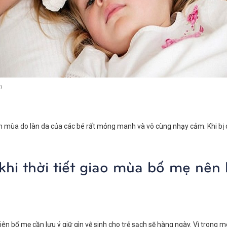
m
yển mùa do làn da của các bé rất mỏng manh và vô cùng nhạy cảm. Khi bị dị
hi thời tiết giao mùa bố mẹ nên 
tiên bố mẹ cần lưu ý giữ gìn vệ sinh cho trẻ sạch sẽ hàng ngày. Vì trong m