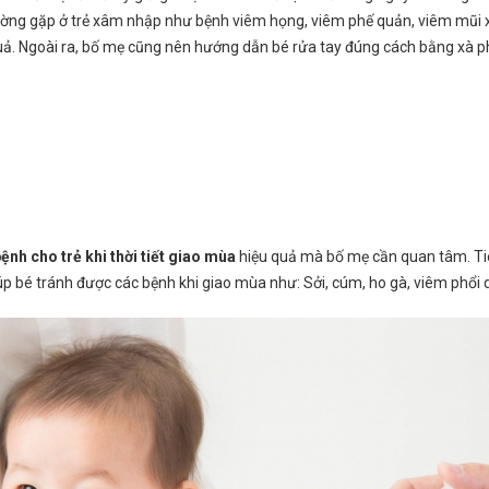
hường gặp ở trẻ xâm nhập như bệnh viêm họng, viêm phế quản, viêm mũi 
ả. Ngoài ra, bố mẹ cũng nên hướng dẫn bé rửa tay đúng cách bằng xà phòn
ệnh cho trẻ khi thời tiết giao mùa
hiệu quả mà bố mẹ cần quan tâm. Tiê
p bé tránh được các bệnh khi giao mùa như: Sởi, cúm, ho gà, viêm phổi 