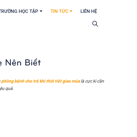
TRƯỜNG HỌC TẬP
TIN TỨC
LIÊN HỆ
 Nên Biết
h
phòng bệnh cho trẻ khi thời tiết giao mùa
là cực kì cần
iệu quả.