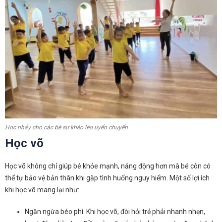
Học nhảy cho các bé sự khéo léo uyển chuyển
Học võ
Học võ không chỉ giúp bé khỏe mạnh, năng động hơn mà bé còn có
thể tự bảo vệ bản thân khi gặp tình huống nguy hiểm. Một số lợi ích
khi học võ mang lại như:
Ngăn ngừa béo phì: Khi học võ, đòi hỏi trẻ phải nhanh nhẹn,