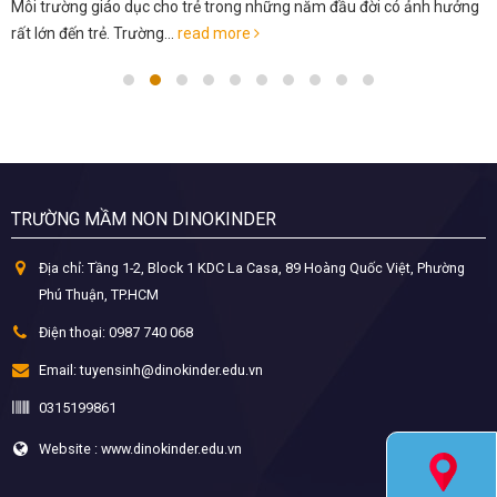
Môi trường giáo dục cho trẻ trong những năm đầu đời có ảnh hưởng
rất lớn đến trẻ. Trường...
read more
TRƯỜNG MẦM NON DINOKINDER
Địa chỉ:
Tầng 1-2, Block 1 KDC La Casa, 89 Hoàng Quốc Việt, Phường
Phú Thuận, TP.HCM
Điện thoại:
0987 740 068
Email:
tuyensinh@dinokinder.edu.vn
0315199861
Website : www.dinokinder.edu.vn